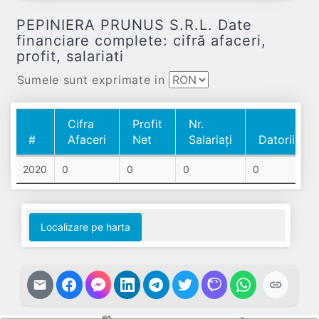
PEPINIERA PRUNUS S.R.L. Date
financiare complete: cifră afaceri,
profit, salariati
Sumele sunt exprimate in
Cifra
Profit
Nr.
#
Afaceri
Net
Salariați
Datorii
#
Cifra
Profit
Nr.
Datorii
2020
0
0
0
0
Afaceri
Net
Salariați
Localizare pe harta