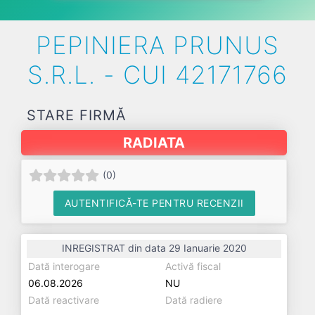
PEPINIERA PRUNUS
S.R.L. - CUI 42171766
STARE FIRMĂ
RADIATA
(
0
)
AUTENTIFICĂ-TE PENTRU RECENZII
INREGISTRAT din data 29 Ianuarie 2020
Dată interogare
Activă fiscal
06.08.2026
NU
Dată reactivare
Dată radiere