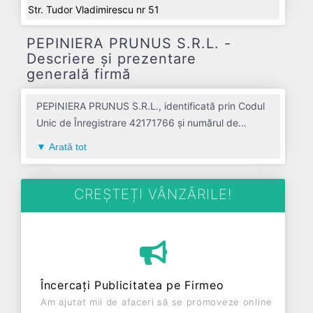
Str. Tudor Vladimirescu nr 51
PEPINIERA PRUNUS S.R.L. -
Descriere și prezentare
generală firmă
PEPINIERA PRUNUS S.R.L., identificată prin Codul
Unic de Înregistrare 42171766 și numărul de
înregistrare la Registrul Comerțului J01/103/2020,
Arată tot
este o societate specializată în cultivarea plantelor
pentru inmultire avand codul 0130. Cu sediul social
poziționat în zona de Centru a țării, în judetul
CREȘTEȚI VÂNZĂRILE!
ALBA, compania aduce o contribuție semnificativă
pe piața de profil. PEPINIERA PRUNUS S.R.L. a
fost fondată în anul 2020, având o vechime de 6
ani. Conform ultimului bilanț, societatea a
înregistrat un profit de 0 RON și o cifră de afaceri
Încercați Publicitatea pe Firmeo
de 0 RON, gestionând operațiunile cu un număr
Am ajutat mii de afaceri să se promoveze online
mediu de 0 de salariați pe ultimul an fiscal.