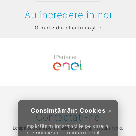
Au încredere în noi
O parte din clienții noștri:
Previous
Next
Consimțământ Cookies
×
Contactați-ne
Împărtășim informațiile pe care ni
Echipă dedicată pentru asistență clienți. Răspuns rapid.
le comunicați prin intermediul