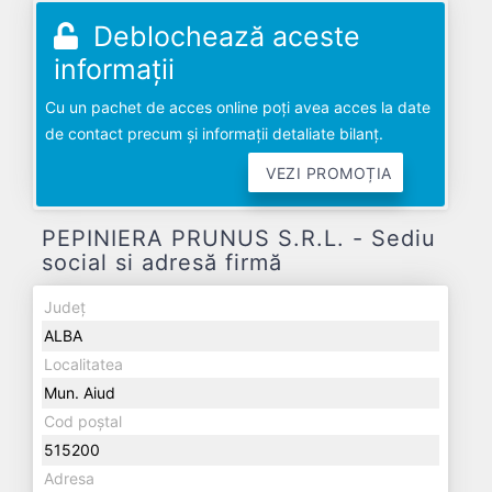
Deblochează aceste
informații
Cu un pachet de acces online poți avea acces la date
de contact precum și informații detaliate bilanț.
VEZI PROMOȚIA
PEPINIERA PRUNUS S.R.L. - Sediu
social si adresă firmă
Județ
ALBA
Localitatea
Mun. Aiud
Cod poștal
515200
Adresa