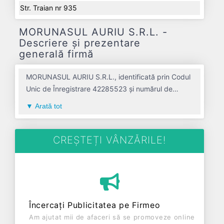
Str. Traian nr 935
MORUNASUL AURIU S.R.L. -
Descriere și prezentare
generală firmă
MORUNASUL AURIU S.R.L., identificată prin Codul
Unic de Înregistrare 42285523 și numărul de
înregistrare la Registrul Comerțului J01/224/2020,
Arată tot
este o societate specializată în comert cu
amanuntul in magazine nespecializate, cu vanzare
predominanta de produse nealimentare avand
CREȘTEȚI VÂNZĂRILE!
codul 4719. Cu sediul social poziționat în zona de
Centru a țării, în judetul ALBA, compania aduce o
contribuție semnificativă pe piața de profil.
MORUNASUL AURIU S.R.L. a fost fondată în anul
2020, având o vechime de 6 ani. Conform ultimului
Încercați Publicitatea pe Firmeo
bilanț, societatea a înregistrat un profit de 30.928
Am ajutat mii de afaceri să se promoveze online
RON și o cifră de afaceri de 216.843 RON,