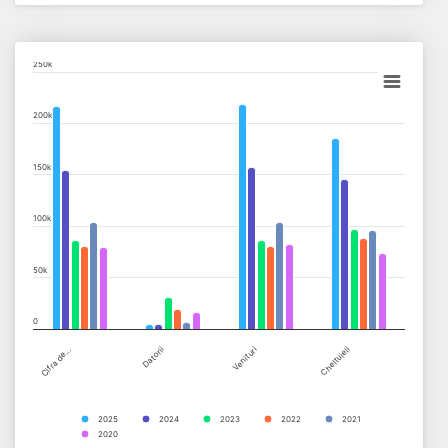
Chart
250k
Bar chart with 6 data series.
200k
View as data table, Chart
The chart has 1 X axis displaying categories.
150k
The chart has 1 Y axis displaying values. Data ranges from 4162 
100k
50k
0
Cifra de…
Datorii
Venituri
Cheltuieli
2025
2024
2023
2022
2021
2020