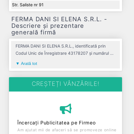
Str. Saliste nr 91
FERMA DANI SI ELENA S.R.L. -
Descriere și prezentare
generală firmă
FERMA DANI SI ELENA S.R.L., identificată prin
Codul Unic de Înregistrare 43178207 și numărul de
înregistrare la Registrul Comerțului J01/1006/2020,
Arată tot
este o societate specializată în cresterea bovinelor
de lapte avand codul 0141. Cu sediul social
poziționat în zona de Centru a țării, în judetul
CREȘTEȚI VÂNZĂRILE!
ALBA, compania aduce o contribuție semnificativă
pe piața de profil. FERMA DANI SI ELENA S.R.L. a
fost fondată în anul 2020, având o vechime de 6
ani. Conform ultimului bilanț, societatea a
înregistrat un profit de 0 RON și o cifră de afaceri
Încercați Publicitatea pe Firmeo
de 0 RON, gestionând operațiunile cu un număr
Am ajutat mii de afaceri să se promoveze online
mediu de 0 de salariați pe ultimul an fiscal. FERMA