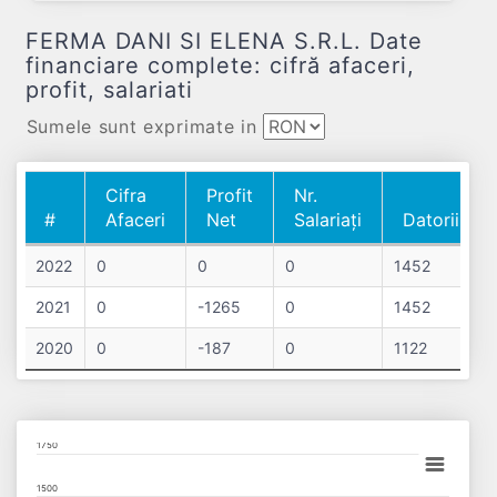
FERMA DANI SI ELENA S.R.L. Date
financiare complete: cifră afaceri,
profit, salariati
Sumele sunt exprimate in
Cifra
Profit
Nr.
#
Afaceri
Net
Salariați
Datorii
#
Cifra
Profit
Nr.
Datorii
2022
0
0
0
1452
Afaceri
Net
Salariați
2021
0
-1265
0
1452
2020
0
-187
0
1122
Chart
1750
Bar chart with 3 data series.
1500