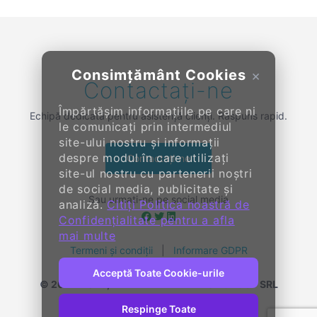
Consimțământ Cookies
×
Contactați-ne
Împărtășim informațiile pe care ni
Echipă dedicată pentru asistență clienți. Răspuns rapid.
le comunicați prin intermediul
site-ului nostru și informații
despre modul în care utilizați
Contactați-ne
site-ul nostru cu partenerii noștri
de social media, publicitate și
Sau urmați-ne pe social media
analiză.
Citiți Politica noastră de
Confidențialitate pentru a afla
mai multe
Termeni și condiții
|
Informare GDPR
Acceptă Toate Cookie-urile
© 2014-
2026, KENDALL ENTERPRISE GROUP SRL
Toate drepturile rezervate
Respinge Toate