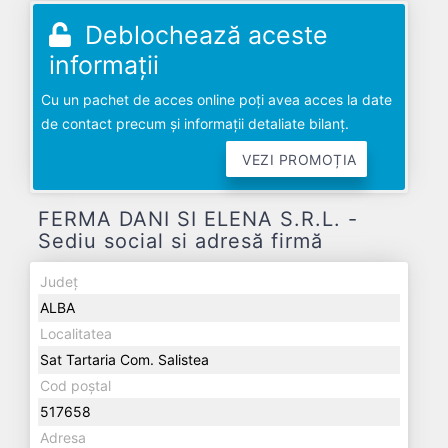
Deblochează aceste
informații
Cu un pachet de acces online poți avea acces la date
de contact precum și informații detaliate bilanț.
VEZI PROMOȚIA
FERMA DANI SI ELENA S.R.L. -
Sediu social si adresă firmă
Județ
ALBA
Localitatea
Sat Tartaria Com. Salistea
Cod poștal
517658
Adresa