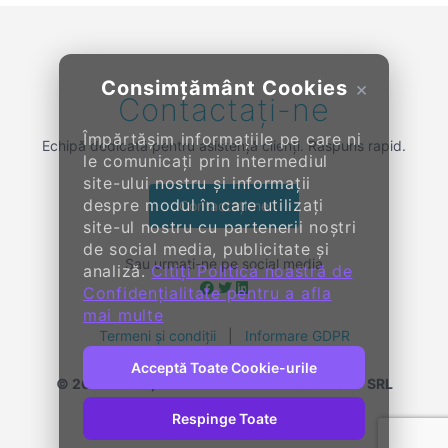
Consimțământ Cookies
×
Contactați-ne
Împărtășim informațiile pe care ni
Echipă dedicată pentru asistență clienți. Răspuns rapid.
le comunicați prin intermediul
site-ului nostru și informații
despre modul în care utilizați
Contactați-ne
site-ul nostru cu partenerii noștri
de social media, publicitate și
Sau urmați-ne pe social media
analiză.
Citiți Politica noastră de
Confidențialitate pentru a afla
mai multe
Termeni și condiții
|
Informare GDPR
Acceptă Toate Cookie-urile
© 2014-
2026, KENDALL ENTERPRISE GROUP SRL
Toate drepturile rezervate
Respinge Toate