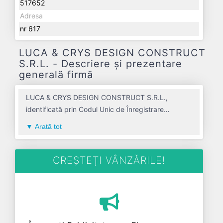
517652
Adresa
nr 617
LUCA & CRYS DESIGN CONSTRUCT
S.R.L. - Descriere și prezentare
generală firmă
LUCA & CRYS DESIGN CONSTRUCT S.R.L.,
identificată prin Codul Unic de Înregistrare
43225627 și numărul de înregistrare la Registrul
Arată tot
Comerțului J01/1051/2020, este o societate
specializată în lucrari de constructii a cladirilor
rezidentiale si nerezidentiale avand codul 4120. Cu
CREȘTEȚI VÂNZĂRILE!
sediul social poziționat în zona de Centru a țării, în
judetul ALBA, compania aduce o contribuție
semnificativă pe piața de profil. LUCA & CRYS
DESIGN CONSTRUCT S.R.L. a fost fondată în anul
2020, având o vechime de 6 ani. Conform ultimului