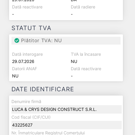
Dată reactivare
Dată radiere
-
-
STATUT TVA
Plătitor TVA: NU
Dată interogare
TVA la încasare
29.07.2026
NU
Datorii ANAF
Dată reactivare
NU
-
DATE IDENTIFICARE
Denumire firmă
LUCA & CRYS DESIGN CONSTRUCT S.R.L.
Cod fiscal (CIF/CUI)
43225627
Nr. Înmatriculare Registrul Comerțului