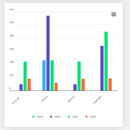
Chart
60k
Bar chart with 4 data series.
50k
View as data table, Chart
The chart has 1 X axis displaying categories.
40k
The chart has 1 Y axis displaying values. Data ranges from 0 to
30k
20k
10k
0
Cifra de…
Datorii
Venituri
Cheltuieli
2024
2022
2021
2020
End of interactive chart.