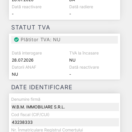
Dată reactivare
Dată radiere
-
-
STATUT TVA
Plătitor TVA: NU
Dată interogare
TVA la încasare
28.07.2026
NU
Datorii ANAF
Dată reactivare
NU
-
DATE IDENTIFICARE
Denumire firmă
W.B.M. IMMOBILIARE S.R.L.
Cod fiscal (CIF/CUI)
43238333
Nr. Înmatriculare Registrul Comerțului