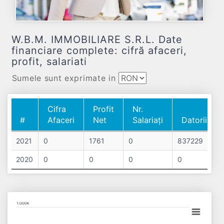
W.B.M. IMMOBILIARE S.R.L. Date
financiare complete: cifră afaceri,
profit, salariati
Sumele sunt exprimate in
Cifra
Profit
Nr.
#
Afaceri
Net
Salariați
Datorii
#
Cifra
Profit
Nr.
Datorii
2021
0
1761
0
837229
Afaceri
Net
Salariați
2020
0
0
0
0
Chart
1.000k
Bar chart with 2 data series.