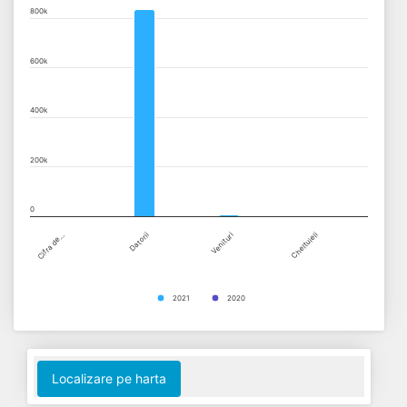
800k
View as data table, Chart
The chart has 1 X axis displaying categories.
600k
The chart has 1 Y axis displaying values. Data ranges from 0 to
400k
200k
0
Cifra de…
Datorii
Venituri
Cheltuieli
2021
2020
End of interactive chart.
Localizare pe harta