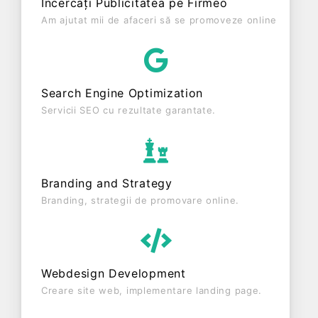
Încercați Publicitatea pe Firmeo
cifră de afaceri de 0 RON, gestionând operațiunile
Am ajutat mii de afaceri să se promoveze online
cu un număr mediu de 0 de salariați pe ultimul an
fiscal. W.B.M. IMMOBILIARE S.R.L. este o entitate
activa din punct de vedere fiscal si are status:
FUNCTIUNE. Societatea nu este plătitoare de TVA.
Search Engine Optimization
Servicii SEO cu rezultate garantate.
Branding and Strategy
Branding, strategii de promovare online.
Webdesign Development
Creare site web, implementare landing page.