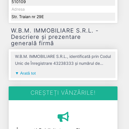
510109
Adresa
Str. Traian nr 29E
W.B.M. IMMOBILIARE S.R.L. -
Descriere și prezentare
generală firmă
W.B.M. IMMOBILIARE S.R.L., identificată prin Codul
Unic de Înregistrare 43238333 și numărul de
înregistrare la Registrul Comerțului J01/1062/2020,
Arată tot
este o societate specializată în servicii de
intermediere a tranzactiilor imobiliare avand codul
6831. Cu sediul social poziționat în zona de Centru
CREȘTEȚI VÂNZĂRILE!
a țării, în judetul ALBA, compania aduce o
contribuție semnificativă pe piața de profil. W.B.M.
IMMOBILIARE S.R.L. a fost fondată în anul 2020,
având o vechime de 6 ani. Conform ultimului bilanț,
societatea a înregistrat un profit de 1.761 RON și o