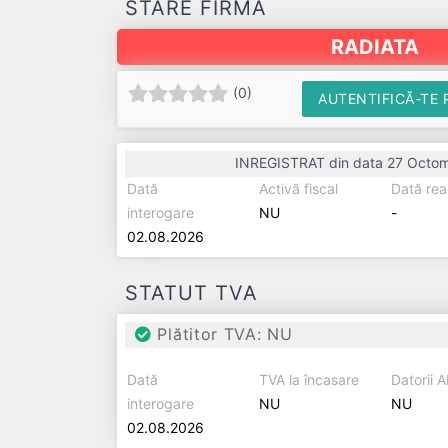
STARE FIRMĂ
RADIATA
(
0
)
AUTENTIFICĂ-TE 
INREGISTRAT din data 27 Octom
Dată
Activă fiscal
Dată rea
interogare
NU
-
02.08.2026
STATUT TVA
Plătitor TVA: NU
Dată
TVA la încasare
Datorii 
interogare
NU
NU
02.08.2026