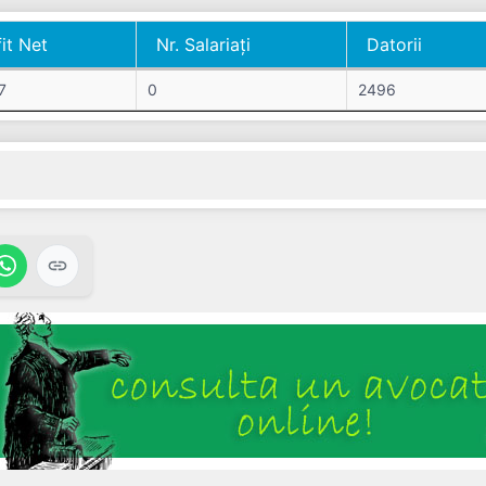
it Net
Nr. Salariați
Datorii
it Net
Nr. Salariați
Datorii
7
0
2496