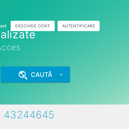
act
DESCHIDE CONT
AUTENTIFICARE
alizate
 Acces
CAUTĂ
I 43244645