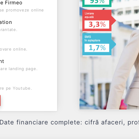
pe Firmeo
ă se promoveze online
ation
arantate.
ovare online.
nt
are landing page.
re pe Youtube.
 financiare complete: cifră afaceri, profit