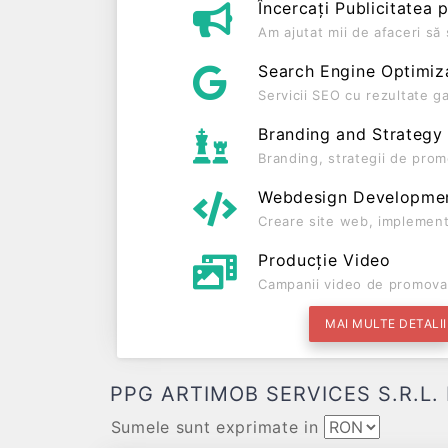
Încercați Publicitatea 
Am ajutat mii de afaceri s
Search Engine Optimiz
Servicii SEO cu rezultate g
Branding and Strategy
Branding, strategii de prom
Webdesign Developme
Creare site web, implement
Producție Video
Campanii video de promova
MAI MULTE DETALII
PPG ARTIMOB SERVICES S.R.L. Date
Sumele sunt exprimate in