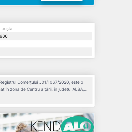
 poștal
600
 Registrul Comerțului J01/1067/2020, este o
at în zona de Centru a țării, în judetul ALBA,
ul 2020, având o vechime de 6 ani. Conform
erațiunile cu un număr mediu de 0 de salariați
plătitoare de