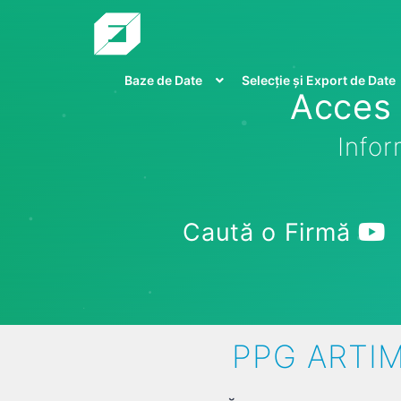
Baze de Date
Selecție și Export de Date
Acces 
Infor
Caută o Firmă
PPG ARTIM