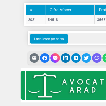
#
Cifra Afaceri
Prof
#
Cifra Afaceri
Prof
2021
54518
3563
Localizare pe harta