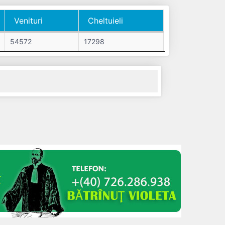
Venituri
Cheltuieli
Venituri
Cheltuieli
54572
17298