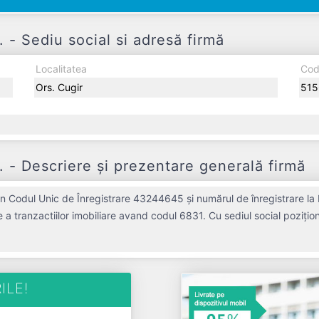
 Sediu social si adresă firmă
Localitatea
Cod
Ors. Cugir
515
 Descriere și prezentare generală firmă
 Codul Unic de Înregistrare 43244645 și numărul de înregistrare la
e a tranzactiilor imobiliare avand codul 6831. Cu sediul social pozițion
 piața de profil. PPG ARTIMOB SERVICES S.R.L. a fost fondată în an
rofit de 35.637 RON și o cifră de afaceri de 54.518 RON, gestionând op
titate inactiva din punct de vedere fiscal si are status: RADIATA. Societatea nu este 
ILE!