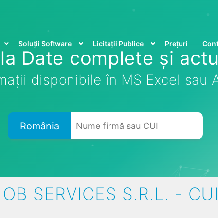
Soluții Software
Licitații Publice
Prețuri
Cont
la Date complete și actu
mații disponibile în MS Excel sau
România
OB SERVICES S.R.L. - CU