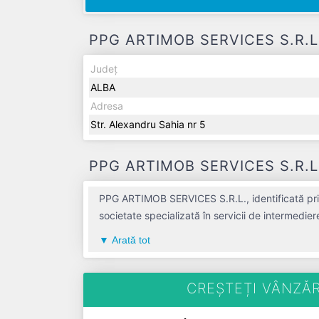
PPG ARTIMOB SERVICES S.R.L. -
Județ
ALBA
Adresa
Str. Alexandru Sahia nr 5
PPG ARTIMOB SERVICES S.R.L. -
PPG ARTIMOB SERVICES S.R.L., identificată prin
societate specializată în servicii de intermedier
compania aduce o contribuție semnificativă pe
Arată tot
ultimului bilanț, societatea a înregistrat un p
pe ultimul an fiscal. PPG ARTIMOB SERVICES S.R.L. este o en
TVA.
CREȘTEȚI VÂNZĂR