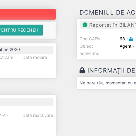
DOMENIUL DE AC
Raportat în BILAN
PENTRU RECENZII
Cod CAEN:
68 -
Obiect
Agent -
brie 2020
activitate:
ctivare
Dată radiere
-
INFORMAȚII D
Ne pare rău, momentan nu exi
ANAF
Dată reactivare
-