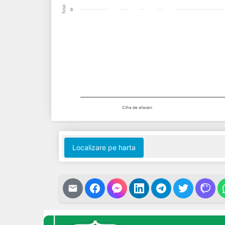
Total
0
Cifra de afaceri
End of interactive chart.
Localizare pe harta