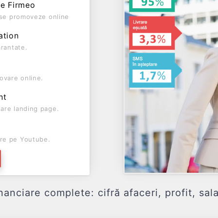
pe Firmeo
ă se promoveze online
ation
arantate.
ovare online.
nt
are landing page.
re pe Youtube.
ciare complete: cifră afaceri, profit, sala