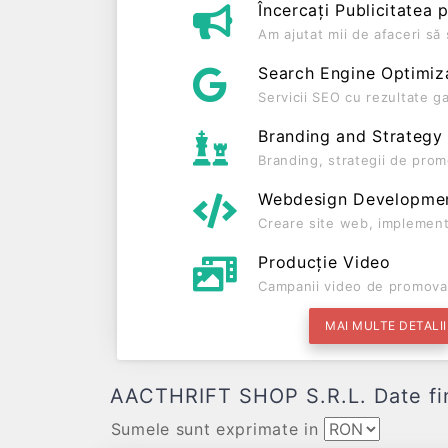
Încercați Publicitatea 
Am ajutat mii de afaceri s
Search Engine Optimiz
Servicii SEO cu rezultate g
Branding and Strategy
Branding, strategii de prom
Webdesign Developme
Creare site web, implement
Producție Video
Campanii video de promova
MAI MULTE DETALII
AACTHRIFT SHOP S.R.L. Date finan
Sumele sunt exprimate in