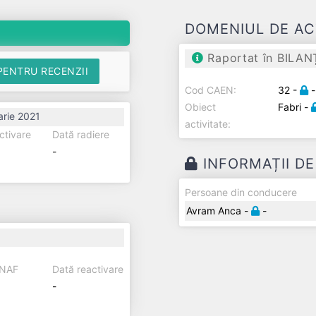
DOMENIUL DE AC
Raportat în BILAN
PENTRU RECENZII
Cod CAEN:
32 -
-
Obiect
Fabri -
arie 2021
activitate:
ctivare
Dată radiere
-
INFORMAȚII D
Persoane din conducere
Avram Anca -
-
ANAF
Dată reactivare
-