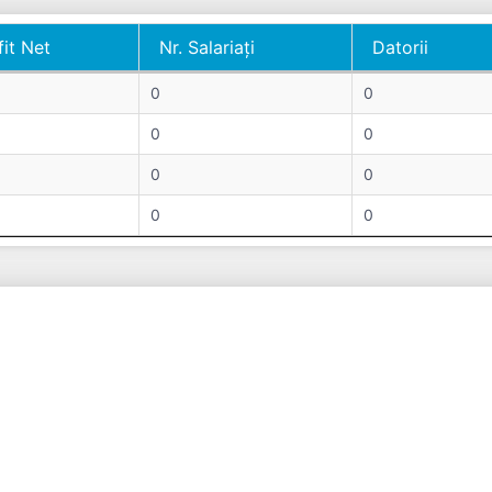
fit Net
Nr. Salariați
Datorii
fit Net
Nr. Salariați
Datorii
0
0
0
0
0
0
0
0
 from -0.5 to 0.5.