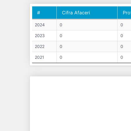
#
Cifra Afaceri
Pro
#
Cifra Afaceri
Pro
2024
0
0
2023
0
0
2022
0
0
2021
0
0
Chart
Bar chart with 4 data series.
View as data table, Chart
The chart has 1 X axis displaying categories.
The chart has 1 Y axis displaying Total. Data ranges