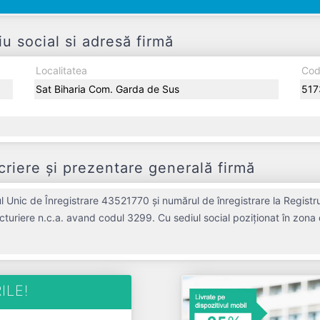
 social si adresă firmă
Localitatea
Cod
Sat Biharia Com. Garda de Sus
517
iere și prezentare generală firmă
 Unic de Înregistrare 43521770 și numărul de înregistrare la Registr
cturiere n.c.a. avand codul 3299. Cu sediul social poziționat în zona 
rofil. AACTHRIFT SHOP S.R.L. a fost fondată în anul 2021, având o ve
 cifră de afaceri de 0 RON, gestionând operațiunile cu un număr mediu 
AACTHRIFT SHOP S.R.L. este o entitate activa din punct
ILE!