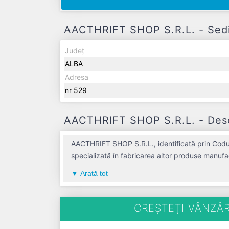
AACTHRIFT SHOP S.R.L. - Sediu
Județ
ALBA
Adresa
nr 529
AACTHRIFT SHOP S.R.L. - Descr
AACTHRIFT SHOP S.R.L., identificată prin Codul
specializată în fabricarea altor produse manufa
aduce o contribuție semnificativă pe piața de p
Arată tot
societatea a înregistrat un profit de 0 RON și o
CREȘTEȚI VÂNZĂR