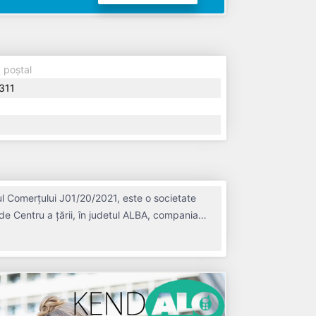
 poștal
311
ul Comerțului J01/20/2021, este o societate
de Centru a țării, în judetul ALBA, compania
chime de 5 ani. Conform ultimului bilanț,
de 0 de salariați pe ultimul an fiscal.
 de vedere fiscal si are status: FUNCTIUNE. Societatea nu este plătitoare de TVA.