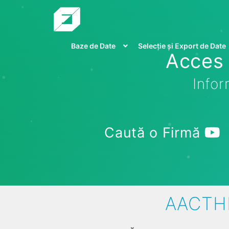
Baze de Date
Selecție și Export de Date
Acces 
Infor
Caută o Firmă
AACTHR