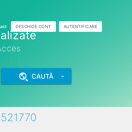
act
DESCHIDE CONT
AUTENTIFICARE
alizate
 Acces
CAUTĂ
3521770