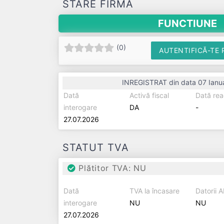
STARE FIRMĂ
FUNCTIUNE
(
0
)
AUTENTIFICĂ-TE 
INREGISTRAT din data 07 Ianu
Dată
Activă fiscal
Dată rea
interogare
DA
-
27.07.2026
STATUT TVA
Plătitor TVA: NU
Dată
TVA la încasare
Datorii 
interogare
NU
NU
27.07.2026