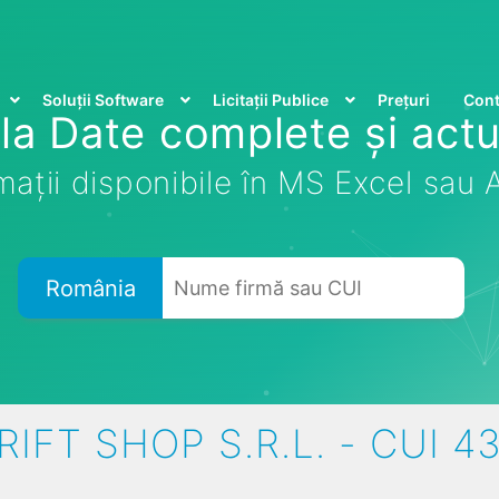
Soluții Software
Licitații Publice
Prețuri
Cont
la Date complete și actu
mații disponibile în MS Excel sau
România
IFT SHOP S.R.L. - CUI 4