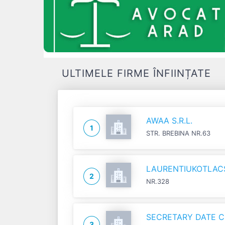
ULTIMELE FIRME ÎNFIINȚATE
AWAA S.R.L.
1
STR. BREBINA NR.63
LAURENTIUKOTLACSI
2
NR.328
SECRETARY DATE C
3