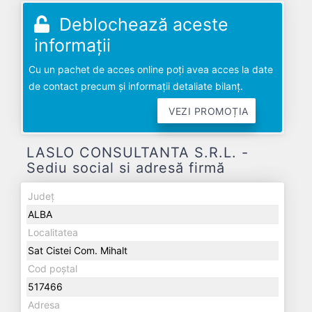
Deblochează aceste
informații
Cu un pachet de acces online poți avea acces la date
de contact precum și informații detaliate bilanț.
VEZI PROMOȚIA
LASLO CONSULTANTA S.R.L. -
Sediu social si adresă firmă
Județ
ALBA
Localitatea
Sat Cistei Com. Mihalt
Cod poștal
517466
Adresa