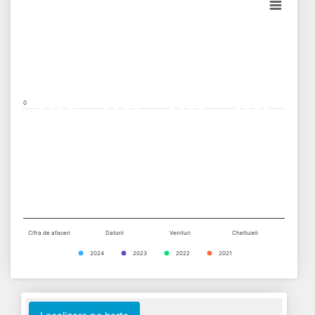
Bar chart with 4 data series.
View as data table, Chart
The chart has 1 X axis displaying categories.
The chart has 1 Y axis displaying values. Data ranges from -0.5 t
0
Cifra de afaceri
Datorii
Venituri
Cheltuieli
2024
2023
2022
2021
End of interactive chart.