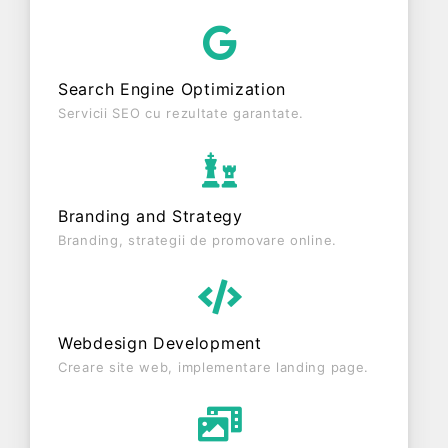
mediu de 0 de salariați pe ultimul an fiscal. LASLO
CONSULTANTA S.R.L. este o entitate activa din
punct de vedere fiscal si are status: FUNCTIUNE.
Search Engine Optimization
Societatea nu este plătitoare de TVA.
Servicii SEO cu rezultate garantate.
Branding and Strategy
Branding, strategii de promovare online.
Webdesign Development
Creare site web, implementare landing page.