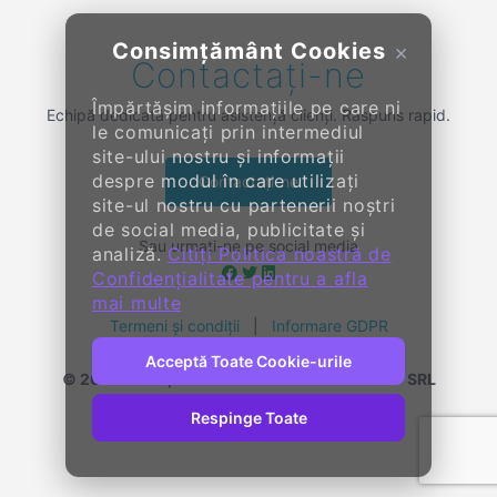
Consimțământ Cookies
×
Contactați-ne
Împărtășim informațiile pe care ni
Echipă dedicată pentru asistență clienți. Răspuns rapid.
le comunicați prin intermediul
site-ului nostru și informații
despre modul în care utilizați
Contactați-ne
site-ul nostru cu partenerii noștri
de social media, publicitate și
Sau urmați-ne pe social media
analiză.
Citiți Politica noastră de
Confidențialitate pentru a afla
mai multe
Termeni și condiții
|
Informare GDPR
Acceptă Toate Cookie-urile
© 2014-
2026, KENDALL ENTERPRISE GROUP SRL
Toate drepturile rezervate
Respinge Toate