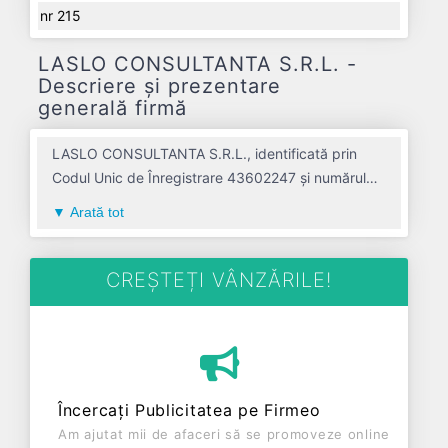
nr 215
LASLO CONSULTANTA S.R.L. -
Descriere și prezentare
generală firmă
LASLO CONSULTANTA S.R.L., identificată prin
Codul Unic de Înregistrare 43602247 și numărul
de înregistrare la Registrul Comerțului
Arată tot
J01/102/2021, este o societate specializată în
activitati de consultanta pentru afaceri si
management avand codul 7022. Cu sediul social
CREȘTEȚI VÂNZĂRILE!
poziționat în zona de Centru a țării, în judetul
ALBA, compania aduce o contribuție semnificativă
pe piața de profil. LASLO CONSULTANTA S.R.L. a
fost fondată în anul 2021, având o vechime de 5
ani. Conform ultimului bilanț, societatea a
Încercați Publicitatea pe Firmeo
înregistrat un profit de 0 RON și o cifră de afaceri
Am ajutat mii de afaceri să se promoveze online
de 0 RON, gestionând operațiunile cu un număr