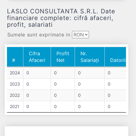
LASLO CONSULTANTA S.R.L. Date
financiare complete: cifră afaceri,
profit, salariati
Sumele sunt exprimate in
Cifra
Profit
Nr.
#
Afaceri
Net
Salariați
Datorii
#
Cifra
Profit
Nr.
Datorii
2024
0
0
0
0
Afaceri
Net
Salariați
2023
0
0
0
0
2022
0
0
0
0
2021
0
0
0
0
Chart