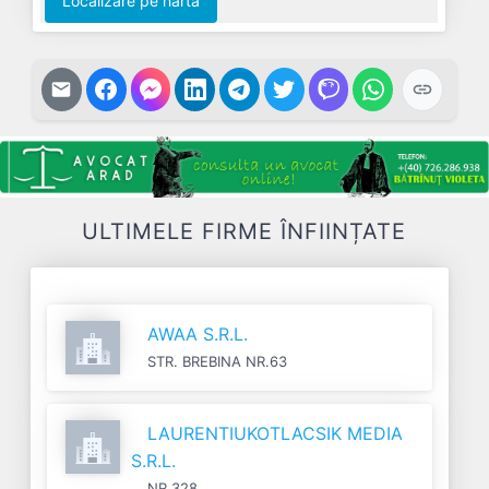
Localizare pe harta
ULTIMELE FIRME ÎNFIINȚATE
AWAA S.R.L.
STR. BREBINA NR.63
LAURENTIUKOTLACSIK MEDIA
S.R.L.
NR.328