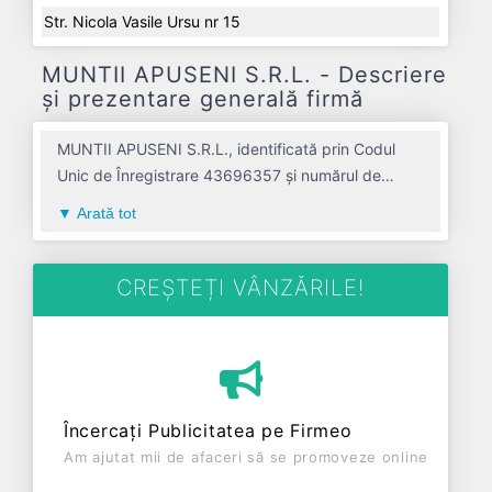
Str. Nicola Vasile Ursu nr 15
MUNTII APUSENI S.R.L. - Descriere
și prezentare generală firmă
MUNTII APUSENI S.R.L., identificată prin Codul
Unic de Înregistrare 43696357 și numărul de
înregistrare la Registrul Comerțului J01/219/2021,
Arată tot
este o societate specializată în activitati de
inchiriere si leasing cu bunuri recreationale si
echipament sportiv avand codul 7721. Cu sediul
CREȘTEȚI VÂNZĂRILE!
social poziționat în zona de Centru a țării, în judetul
ALBA, compania aduce o contribuție semnificativă
pe piața de profil. MUNTII APUSENI S.R.L. a fost
fondată în anul 2021, având o vechime de 5 ani.
Conform ultimului bilanț, societatea a înregistrat un
Încercați Publicitatea pe Firmeo
profit de 4.775 RON și o cifră de afaceri de 1.488
Am ajutat mii de afaceri să se promoveze online
RON, gestionând operațiunile cu un număr mediu
de 1 de salariați pe ultimul an fiscal. MUNTII