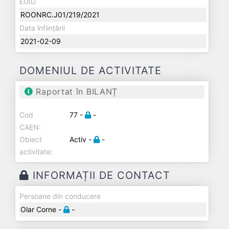
EUID
ROONRC.J01/219/2021
Data înființării
2021-02-09
DOMENIUL DE ACTIVITATE
Raportat în BILANȚ
Cod
77 -
-
CAEN:
Obiect
Activ -
-
activitate:
INFORMAȚII DE CONTACT
Persoane din conducere
Olar Corne -
-