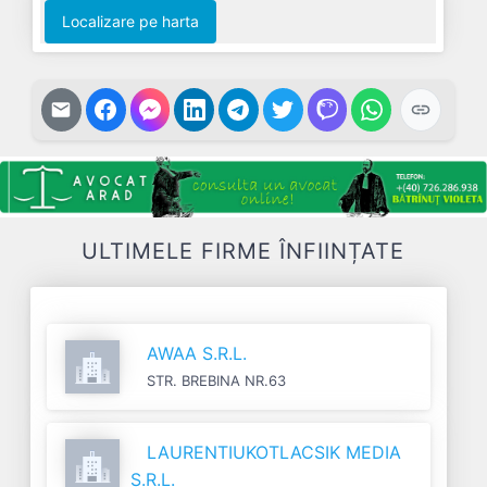
Localizare pe harta
ULTIMELE FIRME ÎNFIINȚATE
AWAA S.R.L.
STR. BREBINA NR.63
LAURENTIUKOTLACSIK MEDIA
S.R.L.