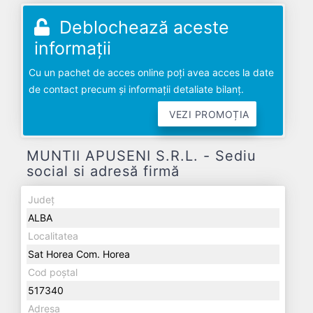
Deblochează aceste
informații
Cu un pachet de acces online poți avea acces la date
de contact precum și informații detaliate bilanț.
VEZI PROMOȚIA
MUNTII APUSENI S.R.L. - Sediu
social si adresă firmă
Județ
ALBA
Localitatea
Sat Horea Com. Horea
Cod poștal
517340
Adresa