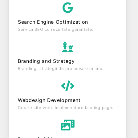
APUSENI S.R.L. este o entitate activa din punct de
vedere fiscal si are status: FUNCTIUNE. Societatea
Search Engine Optimization
este plătitoare de TVA din anul 2021.
Servicii SEO cu rezultate garantate.
Branding and Strategy
Branding, strategii de promovare online.
Webdesign Development
Creare site web, implementare landing page.