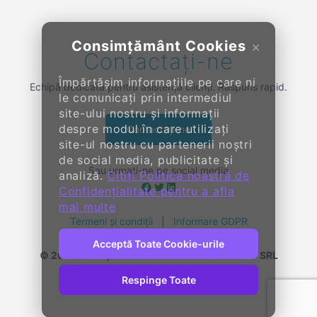
Consimțământ Cookies
×
Contactați-ne
Împărtășim informațiile pe care ni
Echipă dedicată pentru asistență clienți. Răspuns rapid.
le comunicați prin intermediul
site-ului nostru și informații
despre modul în care utilizați
Contactați-ne
site-ul nostru cu partenerii noștri
de social media, publicitate și
Sau urmați-ne pe social media
analiză.
Citiți Politica noastră de
Confidențialitate pentru a afla
mai multe
Termeni și condiții
|
Informare GDPR
Acceptă Toate Cookie-urile
© 2014-
2026, KENDALL ENTERPRISE GROUP SRL
Toate drepturile rezervate
Respinge Toate