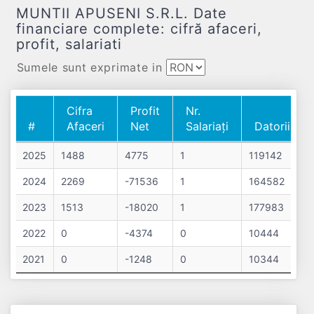
MUNTII APUSENI S.R.L. Date
financiare complete: cifră afaceri,
profit, salariati
Sumele sunt exprimate in
Cifra
Profit
Nr.
#
Afaceri
Net
Salariați
Datorii
#
Cifra
Profit
Nr.
Datorii
2025
1488
4775
1
119142
Afaceri
Net
Salariați
2024
2269
-71536
1
164582
2023
1513
-18020
1
177983
2022
0
-4374
0
10444
2021
0
-1248
0
10344