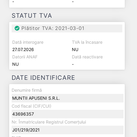
-
-
STATUT TVA
Plătitor TVA: 2021-03-01
Dată interogare
TVA la încasare
27.07.2026
NU
Datorii ANAF
Dată reactivare
NU
-
DATE IDENTIFICARE
Denumire firmă
MUNTII APUSENI S.R.L.
Cod fiscal (CIF/CUI)
43696357
Nr. Înmatriculare Registrul Comerțului
J01/219/2021