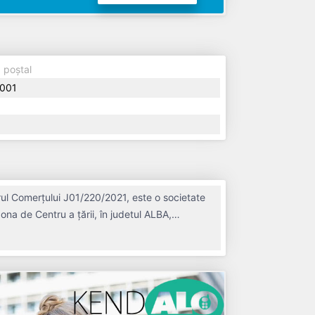
 poștal
001
rul Comerțului J01/220/2021, este o societate
ona de Centru a țării, în judetul ALBA,
, având o vechime de 5 ani. Conform ultimului
 mediu de 1 de salariați pe ultimul an fiscal.
unct de vedere fiscal si are status: FUNCTIUNE. Societatea nu este plătitoare de TVA.