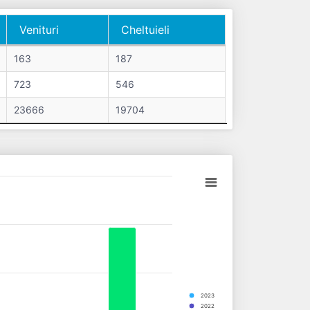
Venituri
Cheltuieli
Venituri
Cheltuieli
163
187
723
546
23666
19704
2023
2022