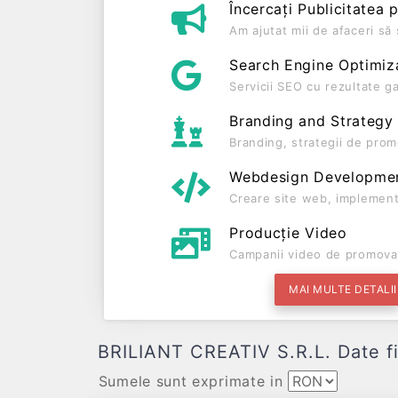
Încercați Publicitatea 
Am ajutat mii de afaceri s
Search Engine Optimiz
Servicii SEO cu rezultate g
Branding and Strategy
Branding, strategii de prom
Webdesign Developme
Creare site web, implement
Producție Video
Campanii video de promova
MAI MULTE DETALII
BRILIANT CREATIV S.R.L. Date fina
Sumele sunt exprimate in