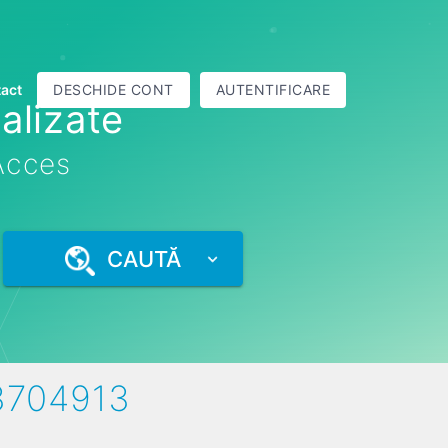
act
DESCHIDE CONT
AUTENTIFICARE
alizate
 Acces
CAUTĂ
43704913