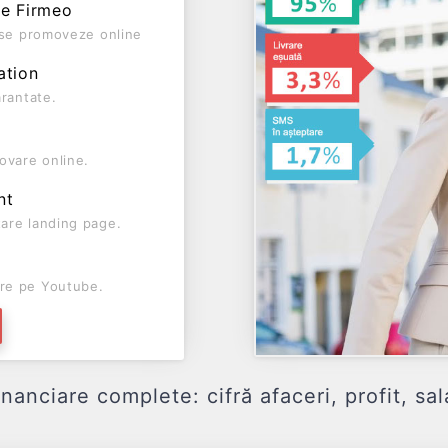
pe Firmeo
ă se promoveze online
ation
arantate.
ovare online.
nt
are landing page.
re pe Youtube.
nciare complete: cifră afaceri, profit, sala