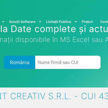
Soluții Software
Licitații Publice
Prețuri
Cont
la Date complete și actu
mații disponibile în MS Excel sau
România
T CREATIV S.R.L. - CUI 