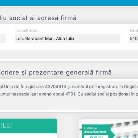
u social si adresă firmă
Localitatea
Cod
Loc. Barabant Mun. Alba Iulia
510
riere și prezentare generală firmă
l Unic de Înregistrare 43704913 și numărul de înregistrare la Regist
untul nespecializat avand codul 4791. Cu sediul social poziționat în z
piața de profil. BRILIANT CREATIV S.R.L. a fost fondată în anul 2021
RON și o cifră de afaceri de 0 RON, gestionând operațiunile cu un număr
BRILIANT CREATIV S.R.L. este o entitate activa din p
ILE!