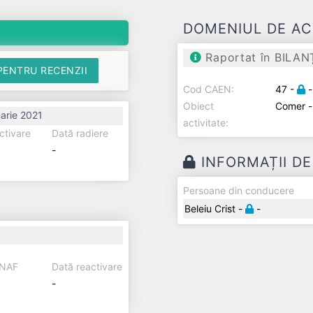
DOMENIUL DE AC
Raportat în BILAN
PENTRU RECENZII
Cod CAEN:
47 -
-
Obiect
Comer 
arie 2021
activitate:
ctivare
Dată radiere
-
INFORMAȚII D
Persoane din conducere
Beleiu Crist -
-
ANAF
Dată reactivare
-