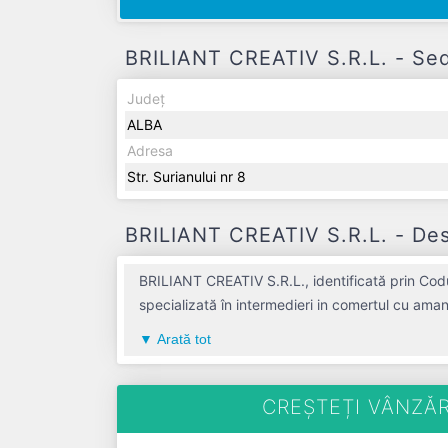
BRILIANT CREATIV S.R.L. - Sedi
Județ
ALBA
Adresa
Str. Surianului nr 8
BRILIANT CREATIV S.R.L. - Desc
BRILIANT CREATIV S.R.L., identificată prin Codu
specializată în intermedieri in comertul cu aman
compania aduce o contribuție semnificativă pe 
Arată tot
bilanț, societatea a înregistrat un profit de 0 
CREȘTEȚI VÂNZĂR