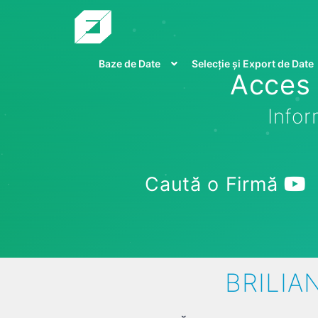
Baze de Date
Selecție și Export de Date
Acces 
Infor
Caută o Firmă
BRILIAN