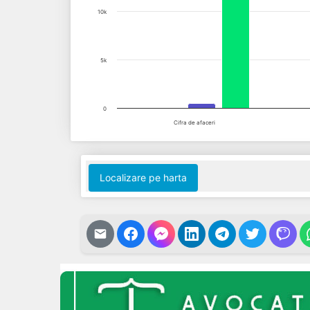
10k
5k
0
Cifra de afaceri
End of interactive chart.
Localizare pe harta