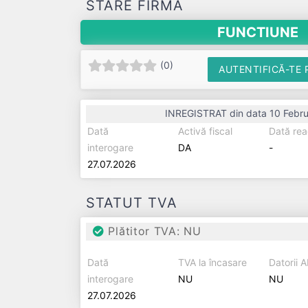
STARE FIRMĂ
FUNCTIUNE
(
0
)
AUTENTIFICĂ-TE 
INREGISTRAT din data 10 Febru
Dată
Activă fiscal
Dată rea
interogare
DA
-
27.07.2026
STATUT TVA
Plătitor TVA: NU
Dată
TVA la încasare
Datorii 
interogare
NU
NU
27.07.2026