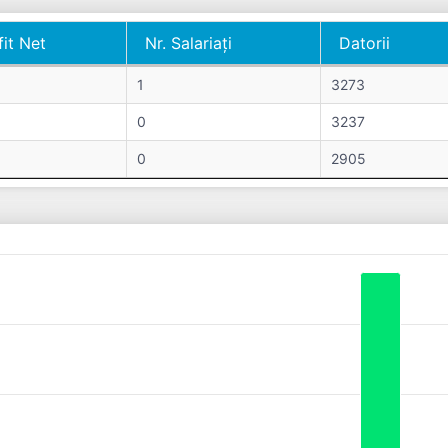
fit Net
Nr. Salariați
Datorii
fit Net
Nr. Salariați
Datorii
1
3273
0
3237
0
2905
s from 0 to 23666.