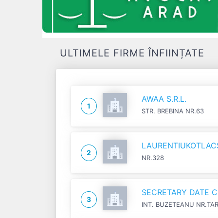
ULTIMELE FIRME ÎNFIINȚATE
AWAA S.R.L.
1
STR. BREBINA NR.63
LAURENTIUKOTLACSI
2
NR.328
SECRETARY DATE C
3
INT. BUZETEANU NR.TA