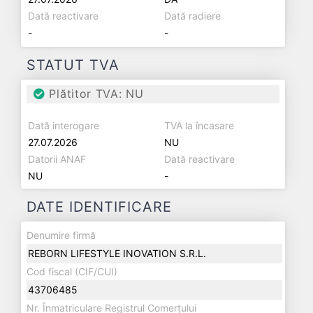
Dată reactivare
Dată radiere
-
-
STATUT TVA
Plătitor TVA: NU
Dată interogare
TVA la încasare
27.07.2026
NU
Datorii ANAF
Dată reactivare
NU
-
DATE IDENTIFICARE
Denumire firmă
REBORN LIFESTYLE INOVATION S.R.L.
Cod fiscal (CIF/CUI)
43706485
Nr. Înmatriculare Registrul Comerțului