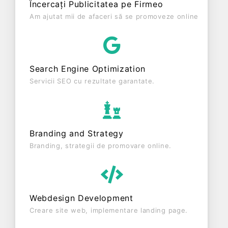
Încercați Publicitatea pe Firmeo
ultimului bilanț, societatea a înregistrat un profit de
Am ajutat mii de afaceri să se promoveze online
0 RON și o cifră de afaceri de 300 RON,
gestionând operațiunile cu un număr mediu de 0
de salariați pe ultimul an fiscal. REBORN
LIFESTYLE INOVATION S.R.L. este o entitate
Search Engine Optimization
activa din punct de vedere fiscal si are status:
Servicii SEO cu rezultate garantate.
FUNCTIUNE. Societatea nu este plătitoare de TVA.
Branding and Strategy
Branding, strategii de promovare online.
Webdesign Development
Creare site web, implementare landing page.