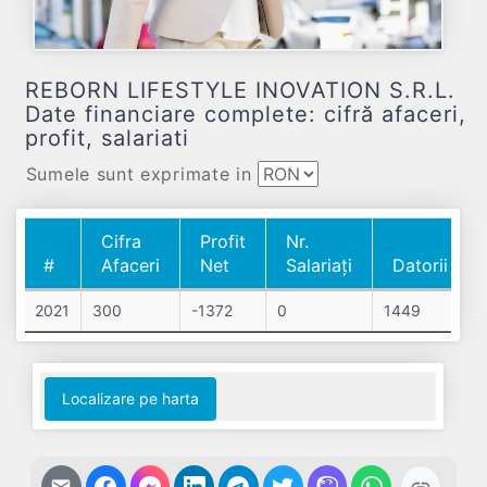
REBORN LIFESTYLE INOVATION S.R.L.
Date financiare complete: cifră afaceri,
profit, salariati
Sumele sunt exprimate in
Cifra
Profit
Nr.
#
Afaceri
Net
Salariați
Datorii
#
Cifra
Profit
Nr.
Datorii
2021
300
-1372
0
1449
Afaceri
Net
Salariați
Localizare pe harta