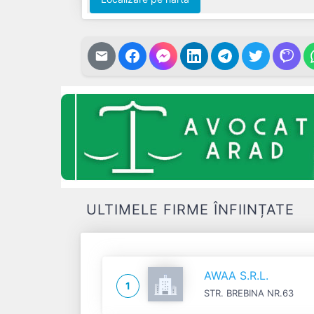
ULTIMELE FIRME ÎNFIINȚATE
AWAA S.R.L.
1
STR. BREBINA NR.63