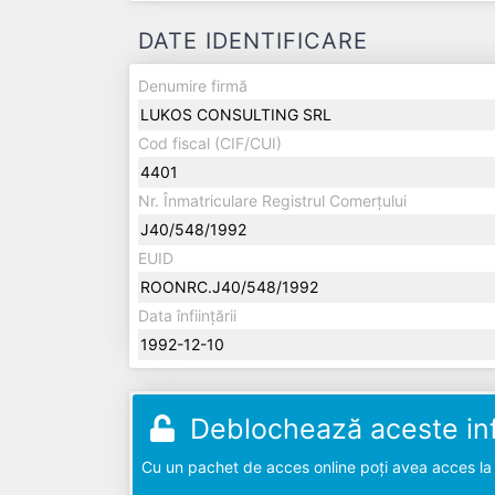
DATE IDENTIFICARE
Denumire firmă
LUKOS CONSULTING SRL
Cod fiscal (CIF/CUI)
4401
Nr. Înmatriculare Registrul Comerțului
J40/548/1992
EUID
ROONRC.J40/548/1992
Data înființării
1992-12-10
Deblochează aceste inf
Cu un pachet de acces online poți avea acces la d