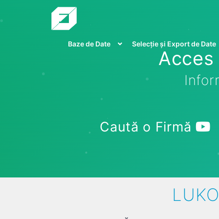
Baze de Date
Selecție și Export de Date
Acces 
Infor
Caută o Firmă
LUKO