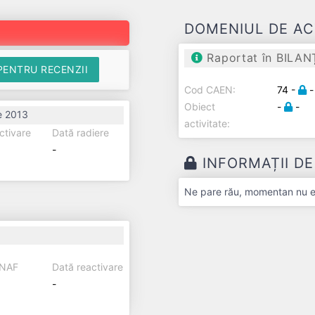
DOMENIUL DE AC
Raportat în BILAN
PENTRU RECENZII
Cod CAEN:
74 -
-
Obiect
-
-
e 2013
activitate:
ctivare
Dată radiere
-
INFORMAȚII D
Ne pare rău, momentan nu exi
ANAF
Dată reactivare
-