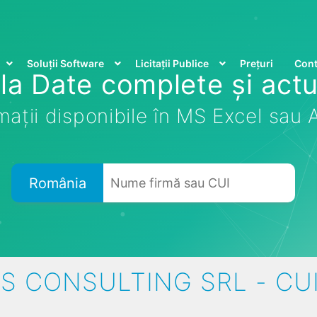
Soluții Software
Licitații Publice
Prețuri
Cont
la Date complete și actu
mații disponibile în MS Excel sau
România
S CONSULTING SRL - CUI