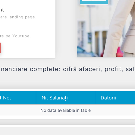
nt
are landing page.
re pe Youtube.
ciare complete: cifră afaceri, profit, sala
t Net
Nr. Salariați
Datorii
t Net
Nr. Salariați
Datorii
No data available in table