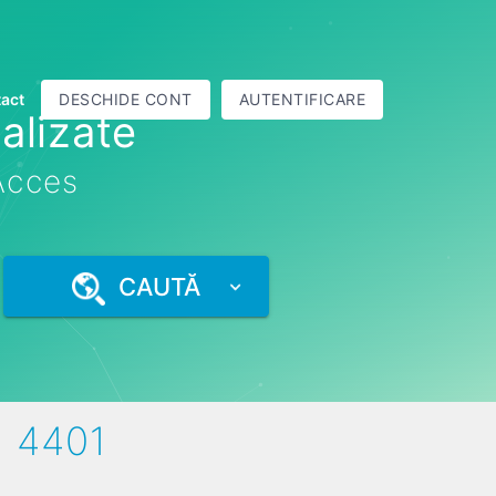
act
DESCHIDE CONT
AUTENTIFICARE
alizate
 Acces
CAUTĂ
 4401