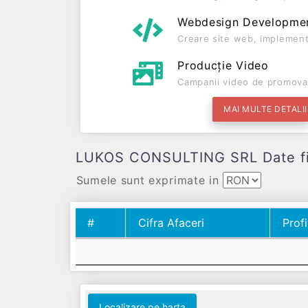
Webdesign Developme
Creare site web, implement
Producție Video
Campanii video de promova
MAI MULTE DETALII
LUKOS CONSULTING SRL Date finan
Sumele sunt exprimate in
#
Cifra Afaceri
Profi
#
Cifra Afaceri
Profi
Localizare pe harta