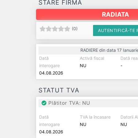
STARE FIRMĂ
RADIATA
(
0
)
AUTENTIFICĂ-TE 
RADIERE din data 17 Ianuari
Dată
Activă fiscal
Dată rea
interogare
NU
-
04.08.2026
STATUT TVA
Plătitor TVA: NU
Dată
TVA la încasare
Datorii 
interogare
NU
NU
04.08.2026