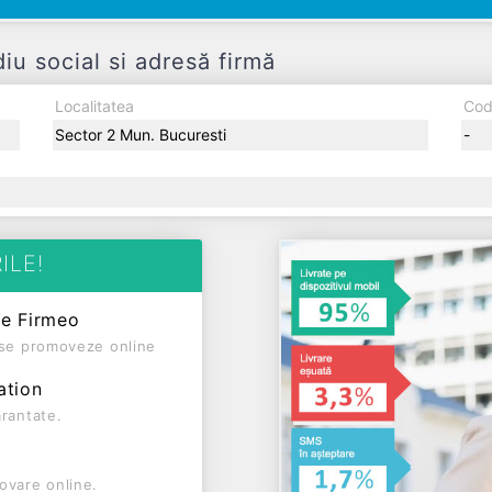
 social si adresă firmă
Localitatea
Cod
Sector 2 Mun. Bucuresti
-
ILE!
pe Firmeo
ă se promoveze online
ation
arantate.
ovare online.