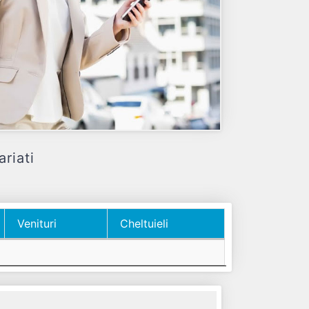
riati
Venituri
Cheltuieli
Venituri
Cheltuieli