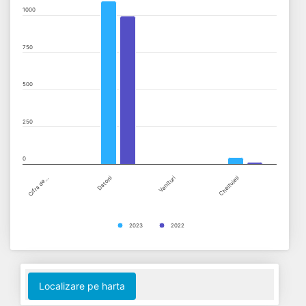
1000
View as data table, Chart
The chart has 1 X axis displaying categories.
750
The chart has 1 Y axis displaying values. Data ranges from 0 to 
500
250
0
Cifra de…
Datorii
Venituri
Cheltuieli
2023
2022
End of interactive chart.
Localizare pe harta