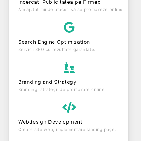
Încercați Publicitatea pe Firmeo
și o cifră de afaceri de 0 RON, gestionând
Am ajutat mii de afaceri să se promoveze online
operațiunile cu un număr mediu de 0 de salariați
pe ultimul an fiscal. NATALIE & ANDRADA TRANS
S.R.L. este o entitate inactiva din punct de vedere
fiscal si are status: RADIATA. Societatea nu este
Search Engine Optimization
plătitoare de TVA.
Servicii SEO cu rezultate garantate.
Branding and Strategy
Branding, strategii de promovare online.
Webdesign Development
Creare site web, implementare landing page.