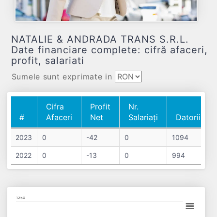
NATALIE & ANDRADA TRANS S.R.L.
Date financiare complete: cifră afaceri,
profit, salariati
Sumele sunt exprimate in
Cifra
Profit
Nr.
#
Afaceri
Net
Salariați
Datorii
#
Cifra
Profit
Nr.
Datorii
2023
0
-42
0
1094
Afaceri
Net
Salariați
2022
0
-13
0
994
Chart
1250
Bar chart with 2 data series.