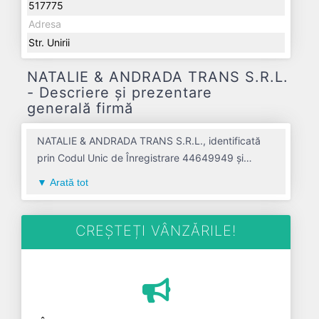
517775
Adresa
Str. Unirii
NATALIE & ANDRADA TRANS S.R.L.
- Descriere și prezentare
generală firmă
NATALIE & ANDRADA TRANS S.R.L., identificată
prin Codul Unic de Înregistrare 44649949 și
numărul de înregistrare la Registrul Comerțului
Arată tot
J01/1007/2021, este o societate specializată în
transporturi rutiere de marfuri avand codul 4941.
Cu sediul social poziționat în zona de Centru a țării,
CREȘTEȚI VÂNZĂRILE!
în judetul ALBA, compania aduce o contribuție
semnificativă pe piața de profil. NATALIE &
ANDRADA TRANS S.R.L. a fost fondată în anul
2021, având o vechime de 5 ani. Conform ultimului
bilanț, societatea a înregistrat un profit de 0 RON