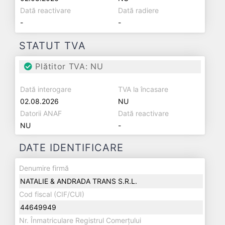
Dată reactivare
Dată radiere
-
-
STATUT TVA
Plătitor TVA: NU
Dată interogare
TVA la încasare
02.08.2026
NU
Datorii ANAF
Dată reactivare
NU
-
DATE IDENTIFICARE
Denumire firmă
NATALIE & ANDRADA TRANS S.R.L.
Cod fiscal (CIF/CUI)
44649949
Nr. Înmatriculare Registrul Comerțului