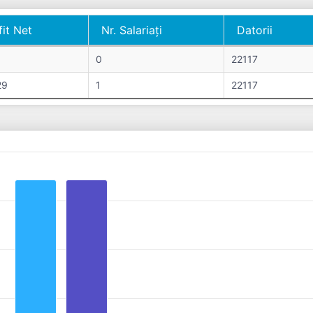
fit Net
Nr. Salariați
Datorii
fit Net
Nr. Salariați
Datorii
0
22117
29
1
22117
s from 0 to 23199.