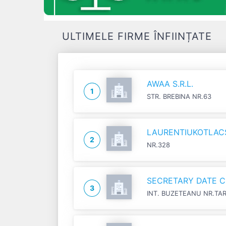
ULTIMELE FIRME ÎNFIINȚATE
AWAA S.R.L.
1
STR. BREBINA NR.63
LAURENTIUKOTLACSI
2
NR.328
SECRETARY DATE C
3
INT. BUZETEANU NR.TA