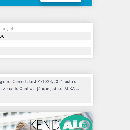
 poștal
661
gistrul Comerțului J01/1026/2021, este o
n zona de Centru a țării, în judetul ALBA,
 2021, având o vechime de 5 ani. Conform
u un număr mediu de 0 de salariați pe ultimul
fiscal. IONELA SI ILARI AGRO S.R.L. este o entitate activa din punct de vedere fiscal si are status: FUNCTIUNE. Societatea nu este plătitoare de TVA.