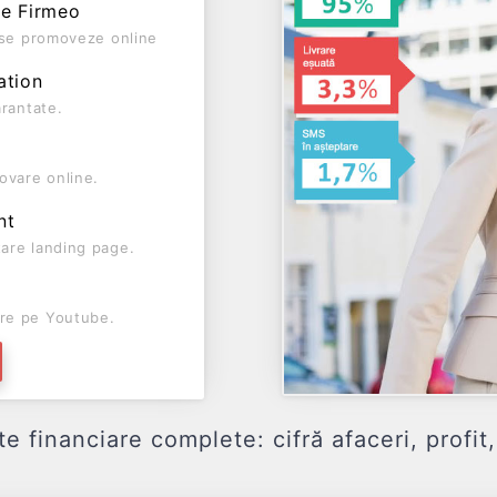
pe Firmeo
ă se promoveze online
ation
arantate.
ovare online.
nt
are landing page.
re pe Youtube.
financiare complete: cifră afaceri, profit, 