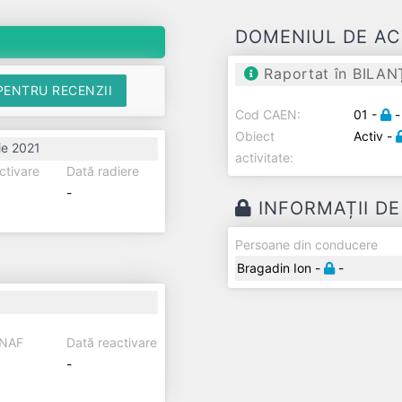
DOMENIUL DE AC
Raportat în BILAN
PENTRU RECENZII
Cod CAEN:
01 -
-
Obiect
Activ -
ie 2021
activitate:
ctivare
Dată radiere
-
INFORMAȚII D
Persoane din conducere
Bragadin Ion -
-
ANAF
Dată reactivare
-