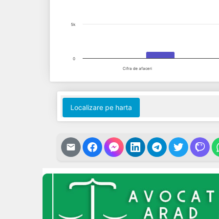
5k
0
Cifra de afaceri
End of interactive chart.
Localizare pe harta