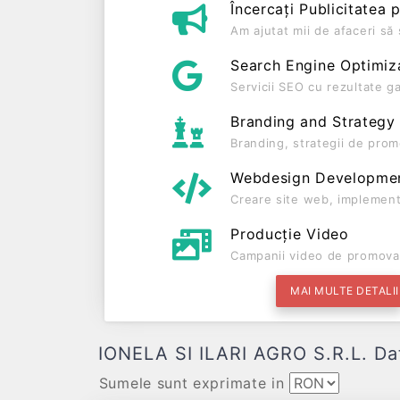
Încercați Publicitatea 
Am ajutat mii de afaceri s
Search Engine Optimiz
Servicii SEO cu rezultate g
Branding and Strategy
Branding, strategii de prom
Webdesign Developme
Creare site web, implement
Producție Video
Campanii video de promova
MAI MULTE DETALII
IONELA SI ILARI AGRO S.R.L. Date 
Sumele sunt exprimate in