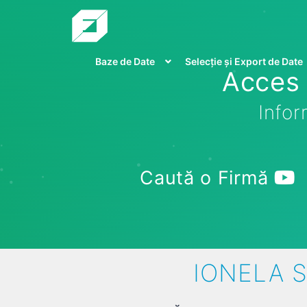
Baze de Date
Selecție și Export de Date
Acces 
Infor
Caută o Firmă
IONELA S