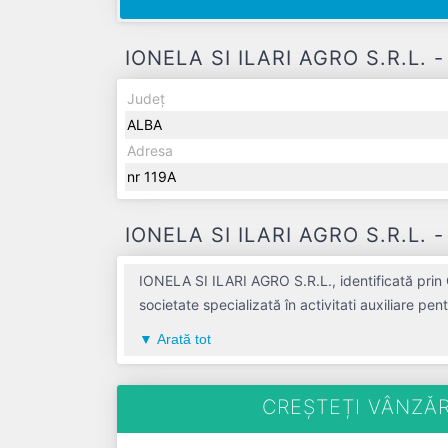
IONELA SI ILARI AGRO S.R.L. - 
Județ
ALBA
Adresa
nr 119A
IONELA SI ILARI AGRO S.R.L. - 
IONELA SI ILARI AGRO S.R.L., identificată prin
societate specializată în activitati auxiliare pe
compania aduce o contribuție semnificativă pe 
Arată tot
ultimului bilanț, societatea a înregistrat un pr
CREȘTEȚI VÂNZĂR