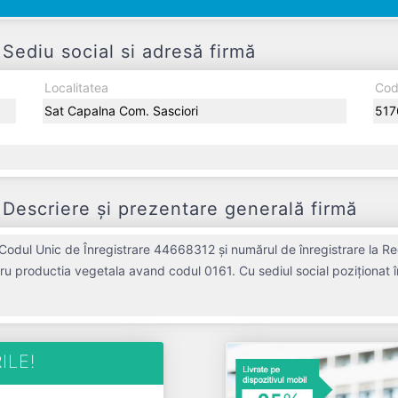
Sediu social si adresă firmă
Localitatea
Cod
Sat Capalna Com. Sasciori
517
Descriere și prezentare generală firmă
 Codul Unic de Înregistrare 44668312 și numărul de înregistrare la Re
ntru productia vegetala avand codul 0161. Cu sediul social poziționat î
piața de profil. IONELA SI ILARI AGRO S.R.L. a fost fondată în anul
ofit de 0 RON și o cifră de afaceri de 0 RON, gestionând operațiunile c
an 
ILE!