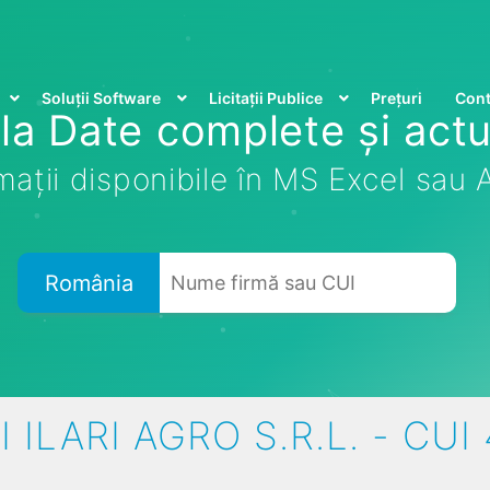
Soluții Software
Licitații Publice
Prețuri
Cont
la Date complete și actu
mații disponibile în MS Excel sau
România
I ILARI AGRO S.R.L. - CUI