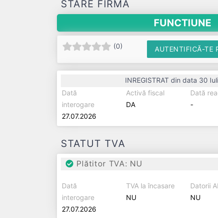
STARE FIRMĂ
FUNCTIUNE
(
0
)
AUTENTIFICĂ-TE 
INREGISTRAT din data 30 Iul
Dată
Activă fiscal
Dată rea
interogare
DA
-
27.07.2026
STATUT TVA
Plătitor TVA: NU
Dată
TVA la încasare
Datorii 
interogare
NU
NU
27.07.2026