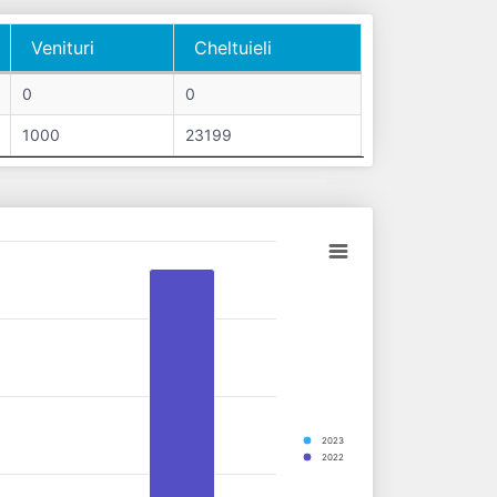
Venituri
Cheltuieli
Venituri
Cheltuieli
0
0
1000
23199
2023
2022