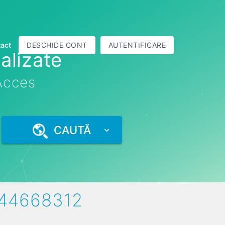
act
DESCHIDE CONT
AUTENTIFICARE
alizate
 Acces
CAUTĂ
 44668312