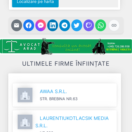
Localizare pe harta
ULTIMELE FIRME ÎNFIINȚATE
AWAA S.R.L.
STR. BREBINA NR.63
LAURENTIUKOTLACSIK MEDIA
S.R.L.