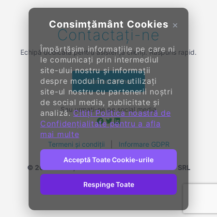
Consimțământ Cookies
×
Contactați-ne
Împărtășim informațiile pe care ni
Echipă dedicată pentru asistență clienți. Răspuns rapid.
le comunicați prin intermediul
site-ului nostru și informații
despre modul în care utilizați
Contactați-ne
site-ul nostru cu partenerii noștri
de social media, publicitate și
Sau urmați-ne pe social media
analiză.
Citiți Politica noastră de
Confidențialitate pentru a afla
mai multe
Termeni și condiții
|
Informare GDPR
Acceptă Toate Cookie-urile
© 2014-
2026, KENDALL ENTERPRISE GROUP SRL
Toate drepturile rezervate
Respinge Toate