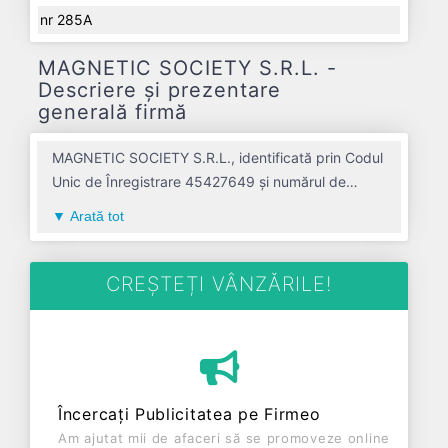
nr 285A
MAGNETIC SOCIETY S.R.L. -
Descriere și prezentare
generală firmă
MAGNETIC SOCIETY S.R.L., identificată prin Codul
Unic de Înregistrare 45427649 și numărul de
înregistrare la Registrul Comerțului J01/1/2022,
Arată tot
este o societate specializată în alte activitati de
servicii n.c.a. avand codul 9609. Cu sediul social
poziționat în zona de Centru a țării, în judetul
CREȘTEȚI VÂNZĂRILE!
ALBA, compania aduce o contribuție semnificativă
pe piața de profil. MAGNETIC SOCIETY S.R.L. a
fost fondată în anul 2022, având o vechime de 4
ani. Conform ultimului bilanț, societatea a
înregistrat un profit de 0 RON și o cifră de afaceri
Încercați Publicitatea pe Firmeo
de 0 RON, gestionând operațiunile cu un număr
Am ajutat mii de afaceri să se promoveze online
mediu de 0 de salariați pe ultimul an fiscal.