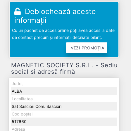
Deblochează aceste
informații
Cu un pachet de acces online poți avea acces la date
de contact precum și informații detaliate bilanț.
VEZI PROMOȚIA
MAGNETIC SOCIETY S.R.L. - Sediu
social si adresă firmă
Județ
ALBA
Localitatea
Sat Sasciori Com. Sasciori
Cod poștal
517660
Adresa