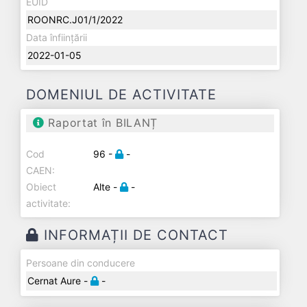
EUID
ROONRC.J01/1/2022
Data înființării
2022-01-05
DOMENIUL DE ACTIVITATE
Raportat în BILANȚ
Cod
96 -
-
CAEN:
Obiect
Alte -
-
activitate:
INFORMAȚII DE CONTACT
Persoane din conducere
Cernat Aure -
-