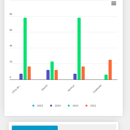
Bar chart with 4 data series.
8k
View as data table, Chart
The chart has 1 X axis displaying categories.
6k
The chart has 1 Y axis displaying values. Data ranges from 0 to 
4k
2k
0
Cifra de…
Datorii
Venituri
Cheltuieli
2025
2024
2023
2022
End of interactive chart.