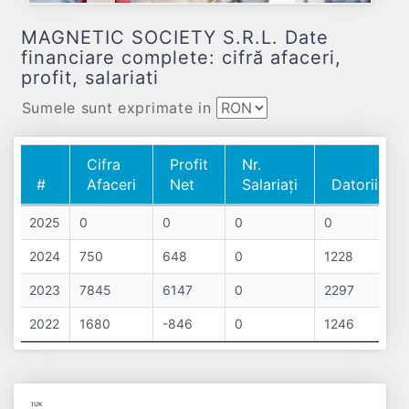
MAGNETIC SOCIETY S.R.L. Date
financiare complete: cifră afaceri,
profit, salariati
Sumele sunt exprimate in
Cifra
Profit
Nr.
#
Afaceri
Net
Salariați
Datorii
#
Cifra
Profit
Nr.
Datorii
2025
0
0
0
0
Afaceri
Net
Salariați
2024
750
648
0
1228
2023
7845
6147
0
2297
2022
1680
-846
0
1246
Chart
10k