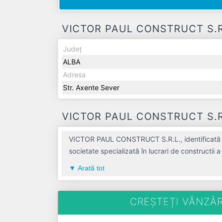
VICTOR PAUL CONSTRUCT S.R.L.
Județ
ALBA
Adresa
Str. Axente Sever
VICTOR PAUL CONSTRUCT S.R.L.
VICTOR PAUL CONSTRUCT S.R.L., identificată pr
societate specializată în lucrari de constructii a
judetul ALBA, compania aduce o contribuție se
Arată tot
4 ani. Conform ultimului bilanț, societatea a în
salariați pe ultimul an fiscal. VICTOR PAUL CONSTRUC
plătitoare de TVA.
CREȘTEȚI VÂNZĂR