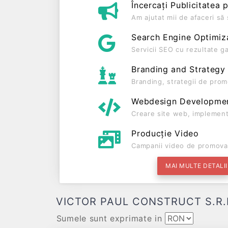
Încercați Publicitatea 
Am ajutat mii de afaceri s
Search Engine Optimiz
Servicii SEO cu rezultate g
Branding and Strategy
Branding, strategii de prom
Webdesign Developme
Creare site web, implement
Producție Video
Campanii video de promova
MAI MULTE DETALII
VICTOR PAUL CONSTRUCT S.R.L. Da
Sumele sunt exprimate in