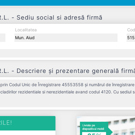
 - Sediu social si adresă firmă
Localitatea
Cod
Mun. Aiud
515
 - Descriere și prezentare generală firm
in Codul Unic de Înregistrare 45553558 și numărul de înregistrare 
 cladirilor rezidentiale si nerezidentiale avand codul 4120. Cu sediul s
mnificativă pe piața de profil. VICTOR PAUL CONSTRUCT S.R.L. a fo
registrat un profit de 0 RON și o cifră de afaceri de 0 RON, gestionând
T S.R.L. este o entitate activa din punct de vedere fiscal si are status: FUN
ILE!