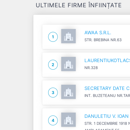
ULTIMELE FIRME ÎNFIINȚATE
AWAA S.R.L.
1
STR. BREBINA NR.63
LAURENTIUKOTLACSI
2
NR.328
SECRETARY DATE C
3
INT. BUZETEANU NR.TA
DANULETIU V. IOA
4
STR. 1 DECEMBRIE 1918 