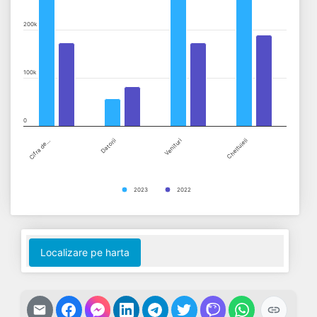
The chart has 1 Y axis displaying values. Data ranges from 560
200k
100k
0
Cifra de…
Datorii
Venituri
Cheltuieli
2023
2022
End of interactive chart.
Localizare pe harta