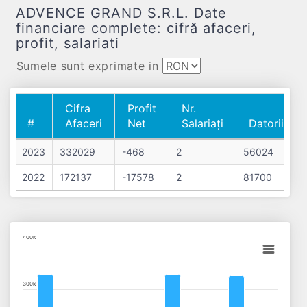
ADVENCE GRAND S.R.L. Date
financiare complete: cifră afaceri,
profit, salariati
Sumele sunt exprimate in
Cifra
Profit
Nr.
#
Afaceri
Net
Salariați
Datorii
#
Cifra
Profit
Nr.
Datorii
2023
332029
-468
2
56024
Afaceri
Net
Salariați
2022
172137
-17578
2
81700
Chart
400k
Bar chart with 2 data series.
View as data table, Chart
300k
The chart has 1 X axis displaying categories.