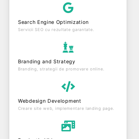
GRAND S.R.L. este o entitate activa din punct de
vedere fiscal si are status: FUNCTIUNE. Societatea
Search Engine Optimization
nu este plătitoare de TVA.
Servicii SEO cu rezultate garantate.
Branding and Strategy
Branding, strategii de promovare online.
Webdesign Development
Creare site web, implementare landing page.