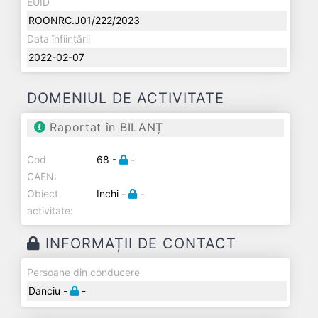
EUID
ROONRC.J01/222/2023
Data înființării
2022-02-07
DOMENIUL DE ACTIVITATE
Raportat în BILANȚ
Cod
68 -
-
CAEN:
Obiect
Inchi -
-
activitate:
INFORMAȚII DE CONTACT
Persoane din conducere
Danciu -
-