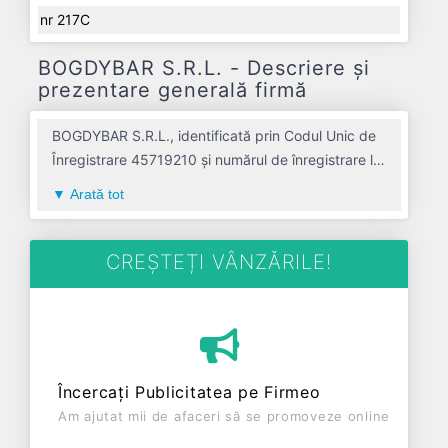
nr 217C
BOGDYBAR S.R.L. - Descriere și
prezentare generală firmă
BOGDYBAR S.R.L., identificată prin Codul Unic de
Înregistrare 45719210 și numărul de înregistrare la
Registrul Comerțului J01/231/2022, este o
Arată tot
societate specializată în baruri si alte activitati de
servire a bauturilor avand codul 5630. Cu sediul
social poziționat în zona de Centru a țării, în judetul
CREȘTEȚI VÂNZĂRILE!
ALBA, compania aduce o contribuție semnificativă
pe piața de profil. BOGDYBAR S.R.L. a fost fondată
în anul 2022, având o vechime de 4 ani. Conform
ultimului bilanț, societatea a înregistrat un profit de
25.305 RON și o cifră de afaceri de 53.119 RON,
Încercați Publicitatea pe Firmeo
gestionând operațiunile cu un număr mediu de 0
Am ajutat mii de afaceri să se promoveze online
de salariați pe ultimul an fiscal. BOGDYBAR S.R.L.
este o entitate activa din punct de vedere fiscal si