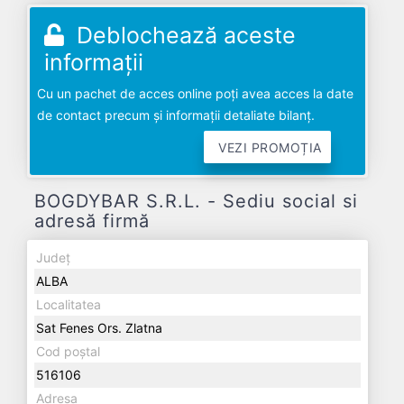
Deblochează aceste
informații
Cu un pachet de acces online poți avea acces la date
de contact precum și informații detaliate bilanț.
VEZI PROMOȚIA
BOGDYBAR S.R.L. - Sediu social si
adresă firmă
Județ
ALBA
Localitatea
Sat Fenes Ors. Zlatna
Cod poștal
516106
Adresa