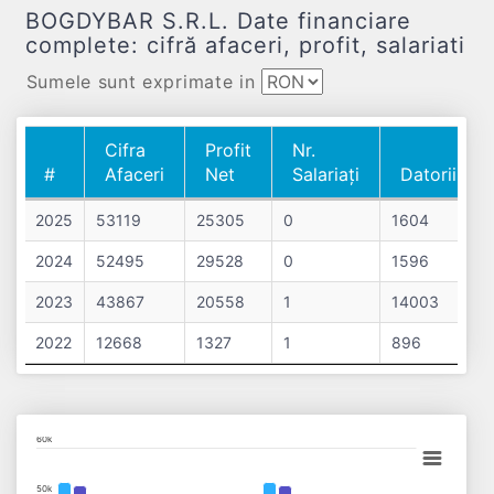
BOGDYBAR S.R.L. Date financiare
complete: cifră afaceri, profit, salariati
Sumele sunt exprimate in
Cifra
Profit
Nr.
#
Afaceri
Net
Salariați
Datorii
#
Cifra
Profit
Nr.
Datorii
2025
53119
25305
0
1604
Afaceri
Net
Salariați
2024
52495
29528
0
1596
2023
43867
20558
1
14003
2022
12668
1327
1
896
Chart
60k
Bar chart with 4 data series.
50k