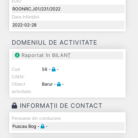
EUID
ROONRC.J01/231/2022
Data înființării
2022-02-28
DOMENIUL DE ACTIVITATE
Raportat în BILANȚ
Cod
56 -
-
CAEN:
Obiect
Barur -
-
activitate:
INFORMAȚII DE CONTACT
Persoane din conducere
Puscau Bog -
-