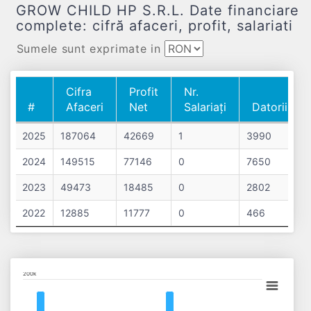
GROW CHILD HP S.R.L. Date financiare
complete: cifră afaceri, profit, salariati
Sumele sunt exprimate in
Cifra
Profit
Nr.
#
Afaceri
Net
Salariați
Datorii
#
Cifra
Profit
Nr.
Datorii
2025
187064
42669
1
3990
Afaceri
Net
Salariați
2024
149515
77146
0
7650
2023
49473
18485
0
2802
2022
12885
11777
0
466
Chart
200k
Bar chart with 4 data series.