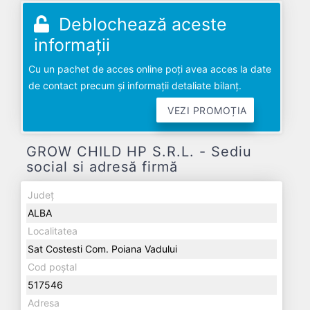
Deblochează aceste
informații
Cu un pachet de acces online poți avea acces la date
de contact precum și informații detaliate bilanț.
VEZI PROMOȚIA
GROW CHILD HP S.R.L. - Sediu
social si adresă firmă
Județ
ALBA
Localitatea
Sat Costesti Com. Poiana Vadului
Cod poștal
517546
Adresa