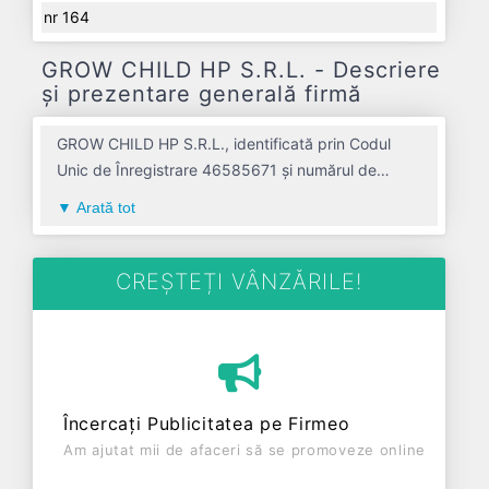
nr 164
GROW CHILD HP S.R.L. - Descriere
și prezentare generală firmă
GROW CHILD HP S.R.L., identificată prin Codul
Unic de Înregistrare 46585671 și numărul de
înregistrare la Registrul Comerțului J01/1038/2022,
Arată tot
este o societate specializată în activitati de servicii
suport pentru invatamant avand codul 8560. Cu
sediul social poziționat în zona de Centru a țării, în
CREȘTEȚI VÂNZĂRILE!
judetul ALBA, compania aduce o contribuție
semnificativă pe piața de profil. GROW CHILD HP
S.R.L. a fost fondată în anul 2022, având o
vechime de 4 ani. Conform ultimului bilanț,
societatea a înregistrat un profit de 42.669 RON și
Încercați Publicitatea pe Firmeo
o cifră de afaceri de 187.064 RON, gestionând
Am ajutat mii de afaceri să se promoveze online
operațiunile cu un număr mediu de 1 de salariați pe
ultimul an fiscal. GROW CHILD HP S.R.L. este o