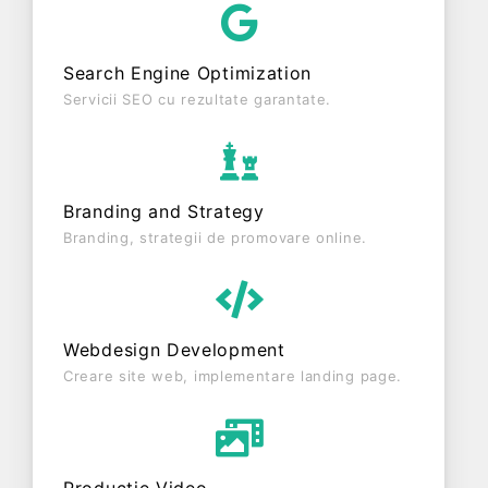
entitate activa din punct de vedere fiscal si are
status: FUNCTIUNE. Societatea nu este plătitoare
Search Engine Optimization
de TVA.
Servicii SEO cu rezultate garantate.
Branding and Strategy
Branding, strategii de promovare online.
Webdesign Development
Creare site web, implementare landing page.