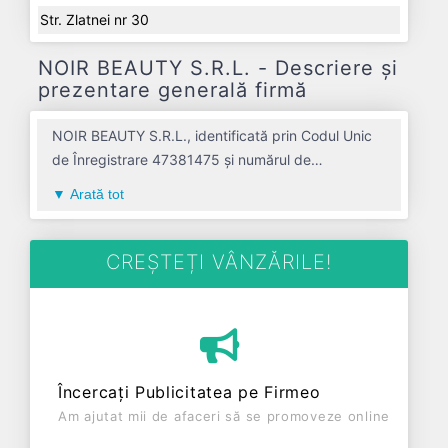
Str. Zlatnei nr 30
NOIR BEAUTY S.R.L. - Descriere și
prezentare generală firmă
NOIR BEAUTY S.R.L., identificată prin Codul Unic
de Înregistrare 47381475 și numărul de
înregistrare la Registrul Comerțului J01/1967/2022,
Arată tot
este o societate specializată în coafura si alte
activitati de infrumusetare avand codul 9602. Cu
sediul social poziționat în zona de Centru a țării, în
CREȘTEȚI VÂNZĂRILE!
judetul ALBA, compania aduce o contribuție
semnificativă pe piața de profil. NOIR BEAUTY
S.R.L. a fost fondată în anul 2022, având o
vechime de 4 ani. Conform ultimului bilanț,
societatea a înregistrat un profit de 0 RON și o
Încercați Publicitatea pe Firmeo
cifră de afaceri de 0 RON, gestionând operațiunile
Am ajutat mii de afaceri să se promoveze online
cu un număr mediu de 0 de salariați pe ultimul an
fiscal. NOIR BEAUTY S.R.L. este o entitate activa