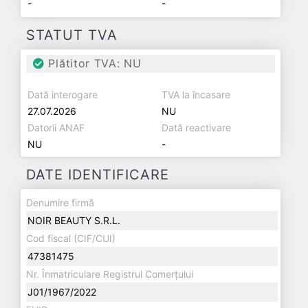
-
-
STATUT TVA
Plătitor TVA: NU
Dată interogare
TVA la încasare
27.07.2026
NU
Datorii ANAF
Dată reactivare
NU
-
DATE IDENTIFICARE
Denumire firmă
NOIR BEAUTY S.R.L.
Cod fiscal (CIF/CUI)
47381475
Nr. Înmatriculare Registrul Comerțului
J01/1967/2022