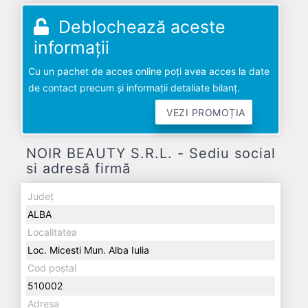
Deblochează aceste
informații
Cu un pachet de acces online poți avea acces la date
de contact precum și informații detaliate bilanț.
VEZI PROMOȚIA
NOIR BEAUTY S.R.L. - Sediu social
si adresă firmă
Județ
ALBA
Localitatea
Loc. Micesti Mun. Alba Iulia
Cod poștal
510002
Adresa