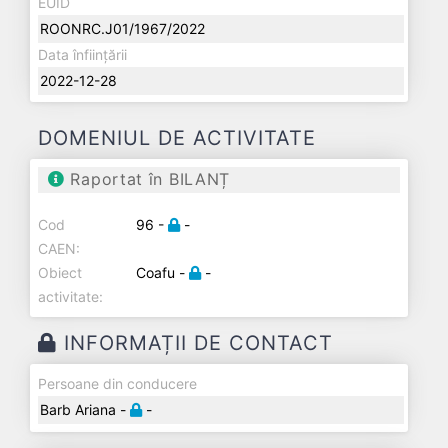
EUID
ROONRC.J01/1967/2022
Data înființării
2022-12-28
DOMENIUL DE ACTIVITATE
Raportat în BILANȚ
Cod
96 -
-
CAEN:
Obiect
Coafu -
-
activitate:
INFORMAȚII DE CONTACT
Persoane din conducere
Barb Ariana -
-