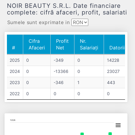
NOIR BEAUTY S.R.L. Date financiare
complete: cifră afaceri, profit, salariati
Sumele sunt exprimate in
Cifra
Profit
Nr.
#
Afaceri
Net
Salariați
Datorii
#
Cifra
Profit
Nr.
Datorii
2025
0
-349
0
14228
Afaceri
Net
Salariați
2024
0
-13366
0
23027
2023
0
-346
1
443
2022
0
0
0
0
Chart
100k
Bar chart with 4 data series.