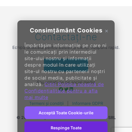
Consimțământ Cookies
×
Contactați-ne
Împărtășim informațiile pe care ni
Echipă dedicată pentru asistență clienți. Răspuns rapid.
le comunicați prin intermediul
site-ului nostru și informații
despre modul în care utilizați
Contactați-ne
site-ul nostru cu partenerii noștri
de social media, publicitate și
Sau urmați-ne pe social media
analiză.
Citiți Politica noastră de
Confidențialitate pentru a afla
mai multe
Termeni și condiții
|
Informare GDPR
Acceptă Toate Cookie-urile
© 2014-
2026, KENDALL ENTERPRISE GROUP SRL
Toate drepturile rezervate
Respinge Toate