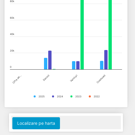
80k
View as data table, Chart
The chart has 1 X axis displaying categories.
60k
The chart has 1 Y axis displaying values. Data ranges from 0 to 
40k
20k
0
Cifra de…
Datorii
Venituri
Cheltuieli
2025
2024
2023
2022
End of interactive chart.
Localizare pe harta