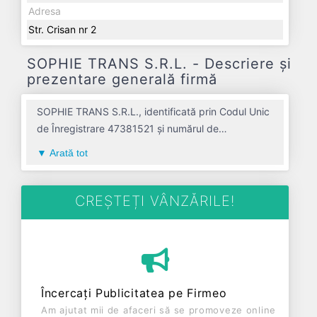
Adresa
Str. Crisan nr 2
SOPHIE TRANS S.R.L. - Descriere și
prezentare generală firmă
SOPHIE TRANS S.R.L., identificată prin Codul Unic
de Înregistrare 47381521 și numărul de
înregistrare la Registrul Comerțului J01/1964/2022,
Arată tot
este o societate specializată în transporturi
terestre de pasageri, ocazionale avand codul
4932. Cu sediul social poziționat în zona de Centru
CREȘTEȚI VÂNZĂRILE!
a țării, în judetul ALBA, compania aduce o
contribuție semnificativă pe piața de profil.
SOPHIE TRANS S.R.L. a fost fondată în anul 2022,
având o vechime de 4 ani. Conform ultimului bilanț,
societatea a înregistrat un profit de 0 RON și o
Încercați Publicitatea pe Firmeo
cifră de afaceri de 0 RON, gestionând operațiunile
Am ajutat mii de afaceri să se promoveze online
cu un număr mediu de 0 de salariați pe ultimul an