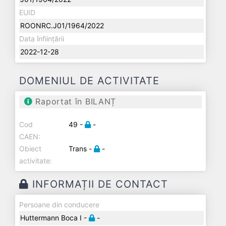
EUID
ROONRC.J01/1964/2022
Data înființării
2022-12-28
DOMENIUL DE ACTIVITATE
Raportat în BILANȚ
Cod
49 -
-
CAEN:
Obiect
Trans -
-
activitate:
INFORMAȚII DE CONTACT
Persoane din conducere
Huttermann Boca I -
-