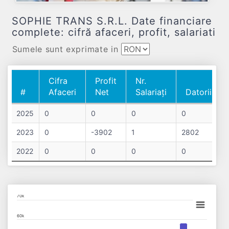
SOPHIE TRANS S.R.L. Date financiare
complete: cifră afaceri, profit, salariati
Sumele sunt exprimate in
Cifra
Profit
Nr.
#
Afaceri
Net
Salariați
Datorii
#
Cifra
Profit
Nr.
Datorii
2025
0
0
0
0
Afaceri
Net
Salariați
2023
0
-3902
1
2802
2022
0
0
0
0
Chart
70k
Bar chart with 3 data series.
60k