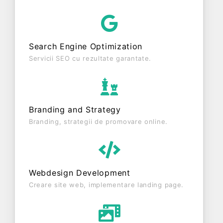
fiscal. SOPHIE TRANS S.R.L. este o entitate
inactiva din punct de vedere fiscal si are status:
INTRERUPERE TEMPORARA DE ACTIVITATE.
Search Engine Optimization
Societatea nu este plătitoare de TVA.
Servicii SEO cu rezultate garantate.
Branding and Strategy
Branding, strategii de promovare online.
Webdesign Development
Creare site web, implementare landing page.