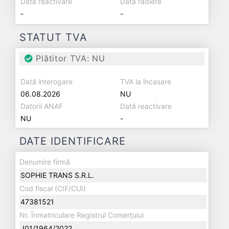
Dată reactivare
Dată radiere
-
-
STATUT TVA
Plătitor TVA: NU
Dată interogare
TVA la încasare
06.08.2026
NU
Datorii ANAF
Dată reactivare
NU
-
DATE IDENTIFICARE
Denumire firmă
SOPHIE TRANS S.R.L.
Cod fiscal (CIF/CUI)
47381521
Nr. Înmatriculare Registrul Comerțului
J01/1964/2022