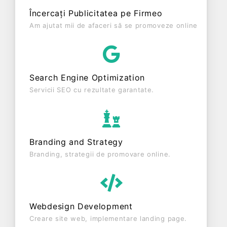
ultimului bilanț, societatea a înregistrat un profit de
Încercați Publicitatea pe Firmeo
0 RON și o cifră de afaceri de 0 RON, gestionând
Am ajutat mii de afaceri să se promoveze online
operațiunile cu un număr mediu de 0 de salariați
pe ultimul an fiscal. DOUBLL NETWORK MEDIA
S.R.L. este o entitate inactiva din punct de vedere
fiscal si are status: INTRERUPERE TEMPORARA DE
Search Engine Optimization
ACTIVITATE. Societatea nu este plătitoare de TVA.
Servicii SEO cu rezultate garantate.
Branding and Strategy
Branding, strategii de promovare online.
Webdesign Development
Creare site web, implementare landing page.