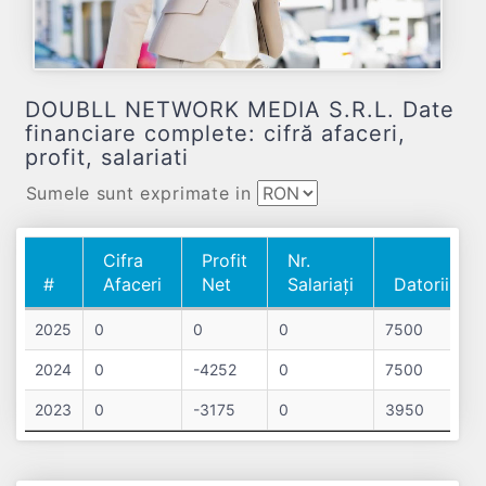
DOUBLL NETWORK MEDIA S.R.L. Date
financiare complete: cifră afaceri,
profit, salariati
Sumele sunt exprimate in
Cifra
Profit
Nr.
#
Afaceri
Net
Salariați
Datorii
#
Cifra
Profit
Nr.
Datorii
2025
0
0
0
7500
Afaceri
Net
Salariați
2024
0
-4252
0
7500
2023
0
-3175
0
3950