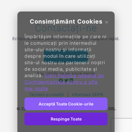
Consimțământ Cookies
×
Contactați-ne
Împărtășim informațiile pe care ni
Echipă dedicată pentru asistență clienți. Răspuns rapid.
le comunicați prin intermediul
site-ului nostru și informații
despre modul în care utilizați
Contactați-ne
site-ul nostru cu partenerii noștri
de social media, publicitate și
Sau urmați-ne pe social media
analiză.
Citiți Politica noastră de
Confidențialitate pentru a afla
mai multe
Termeni și condiții
|
Informare GDPR
Acceptă Toate Cookie-urile
© 2014-
2026, KENDALL ENTERPRISE GROUP SRL
Toate drepturile rezervate
Respinge Toate