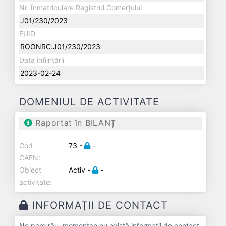
Nr. Înmatriculare Registrul Comerțului
J01/230/2023
EUID
ROONRC.J01/230/2023
Data înființării
2023-02-24
DOMENIUL DE ACTIVITATE
Raportat în BILANȚ
Cod
73 -
-
CAEN:
Obiect
Activ -
-
activitate:
INFORMAȚII DE CONTACT
Ne pare rău, momentan nu există informații de contact