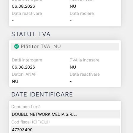
06.08.2026
NU
Dată reactivare
Dată radiere
-
-
STATUT TVA
Plătitor TVA: NU
Dată interogare
TVA la încasare
06.08.2026
NU
Datorii ANAF
Dată reactivare
NU
-
DATE IDENTIFICARE
Denumire firmă
DOUBLL NETWORK MEDIA S.R.L.
Cod fiscal (CIF/CUI)
47703490