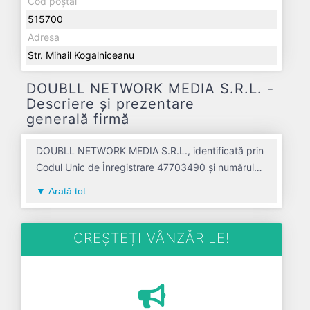
Cod poștal
515700
Adresa
Str. Mihail Kogalniceanu
DOUBLL NETWORK MEDIA S.R.L. -
Descriere și prezentare
generală firmă
DOUBLL NETWORK MEDIA S.R.L., identificată prin
Codul Unic de Înregistrare 47703490 și numărul
de înregistrare la Registrul Comerțului
Arată tot
J01/230/2023, este o societate specializată în
activitati ale agentiilor de publicitate avand codul
7311. Cu sediul social poziționat în zona de Centru
CREȘTEȚI VÂNZĂRILE!
a țării, în judetul ALBA, compania aduce o
contribuție semnificativă pe piața de profil.
DOUBLL NETWORK MEDIA S.R.L. a fost fondată în
anul 2023, având o vechime de 3 ani. Conform