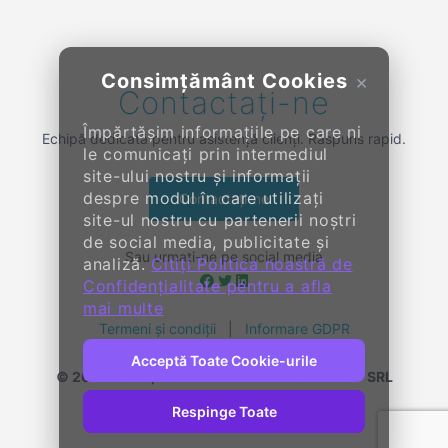
Consimțământ Cookies
×
Contactați-ne
Împărtășim informațiile pe care ni
Echipă dedicată pentru asistență clienți. Răspuns rapid.
le comunicați prin intermediul
site-ului nostru și informații
despre modul în care utilizați
Contactați-ne
site-ul nostru cu partenerii noștri
de social media, publicitate și
Sau urmați-ne pe social media
analiză.
Citiți Politica noastră de
Confidențialitate pentru a afla
mai multe
Termeni și condiții
|
Informare GDPR
Acceptă Toate Cookie-urile
© 2014-
2026, KENDALL ENTERPRISE GROUP SRL
Toate drepturile rezervate
Respinge Toate