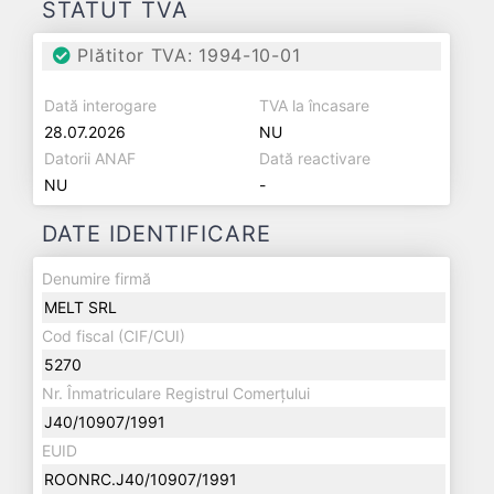
STATUT TVA
Plătitor TVA: 1994-10-01
Dată interogare
TVA la încasare
28.07.2026
NU
Datorii ANAF
Dată reactivare
NU
-
DATE IDENTIFICARE
Denumire firmă
MELT SRL
Cod fiscal (CIF/CUI)
5270
Nr. Înmatriculare Registrul Comerțului
J40/10907/1991
EUID
ROONRC.J40/10907/1991