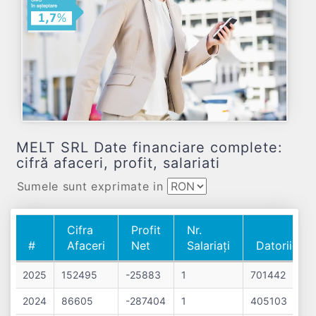
MELT SRL Date financiare complete:
cifră afaceri, profit, salariati
Sumele sunt exprimate in
Cifra
Profit
Nr.
#
Afaceri
Net
Salariați
Datorii
#
Cifra
Profit
Nr.
Datorii
2025
152495
-25883
1
701442
Afaceri
Net
Salariați
2024
86605
-287404
1
405103