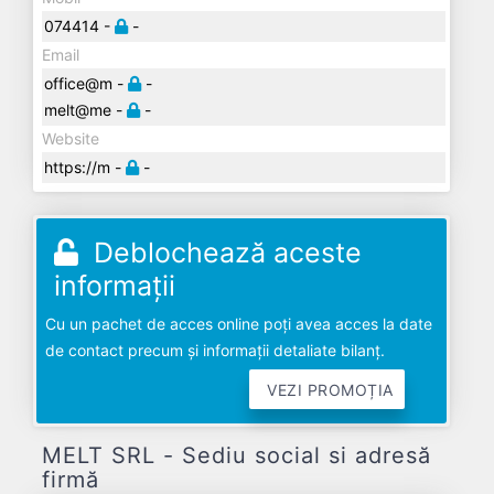
074414 -
-
Email
office@m -
-
melt@me -
-
Website
https://m -
-
Deblochează aceste
informații
Cu un pachet de acces online poți avea acces la date
de contact precum și informații detaliate bilanț.
VEZI PROMOȚIA
MELT SRL - Sediu social si adresă
firmă