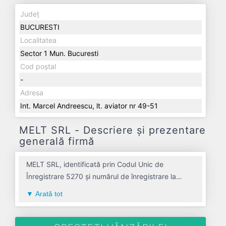
Județ
BUCURESTI
Localitatea
Sector 1 Mun. Bucuresti
Cod poștal
-
Adresa
Int. Marcel Andreescu, lt. aviator nr 49-51
MELT SRL - Descriere și prezentare
generală firmă
MELT SRL, identificată prin Codul Unic de
Înregistrare 5270 și numărul de înregistrare la
Registrul Comerțului J40/10907/1991, este o
Arată tot
societate specializată în comert cu amanuntul
altfel efectuat in afara magazinelor, standurilor,
chioscurilor si pietelor avand codul 4799. Cu sediul