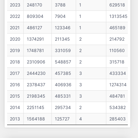
2023
248170
3788
1
629518
2022
809304
7904
1
1313545
2021
486127
123346
1
465189
2020
1374291
211345
2
214792
2019
1748781
331059
2
110560
2018
2310906
548857
2
315718
2017
2444230
457385
3
433334
2016
2378437
406936
3
1274314
2015
2198345
485331
3
484781
2014
2251145
295734
2
534382
2013
1564188
125727
4
285403