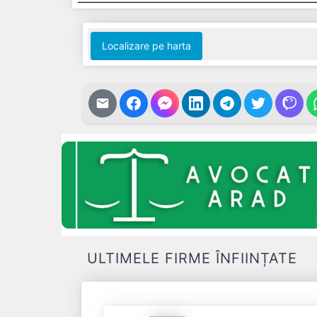
Localizare pe harta
ULTIMELE FIRME ÎNFIINȚATE