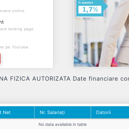
ovare online.
nt
are landing page.
re pe Youtube.
FIZICA AUTORIZATA Date financiare comple
t Net
Nr. Salariați
Datorii
t Net
Nr. Salariați
Datorii
No data available in table