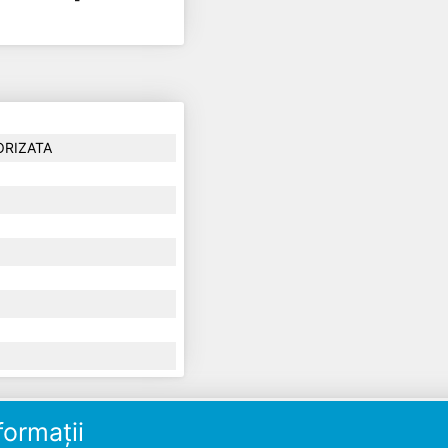
ORIZATA
ormații