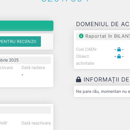
DOMENIUL DE AC
Raportat în BILAN
PENTRU RECENZII
Cod CAEN:
-
-
Obiect
-
-
brie 2025
activitate:
ctivare
Dată radiere
-
INFORMAȚII D
Ne pare rău, momentan nu exi
ANAF
Dată reactivare
-