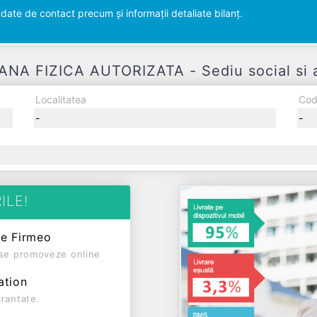
ate de contact precum și informații detaliate bilanț.
A FIZICA AUTORIZATA - Sediu social si a
Localitatea
Cod
-
-
ILE!
pe Firmeo
ă se promoveze online
ation
arantate.