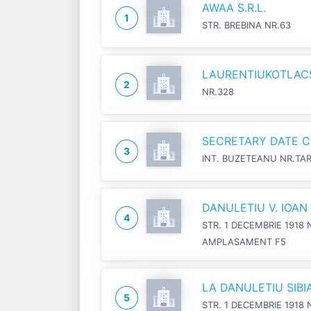
AWAA S.R.L.
1
STR. BREBINA NR.63
LAURENTIUKOTLACSI
2
NR.328
SECRETARY DATE C
3
INT. BUZETEANU NR.TA
DANULETIU V. IOA
4
STR. 1 DECEMBRIE 1918 
AMPLASAMENT F5
LA DANULETIU SIB
5
STR. 1 DECEMBRIE 1918 