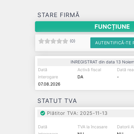
STARE FIRMĂ
FUNCȚIUNE
(
0
)
AUTENTIFICĂ-TE 
INREGISTRAT din data 13 Noiem
Dată
Activă fiscal
Dată rea
interogare
DA
-
07.08.2026
STATUT TVA
Plătitor TVA: 2025-11-13
Dată
TVA la încasare
Datorii 
interogare
NU
NU