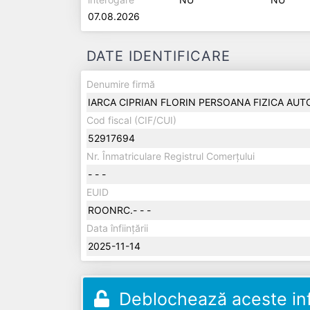
07.08.2026
DATE IDENTIFICARE
Denumire firmă
IARCA CIPRIAN FLORIN PERSOANA FIZICA AUT
Cod fiscal (CIF/CUI)
52917694
Nr. Înmatriculare Registrul Comerțului
- - -
EUID
ROONRC.- - -
Data înființării
2025-11-14
Deblochează aceste inf