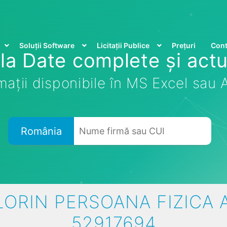
Soluții Software
Licitații Publice
Prețuri
Cont
la Date complete și actu
mații disponibile în MS Excel sau
România
LORIN PERSOANA FIZICA 
52917694