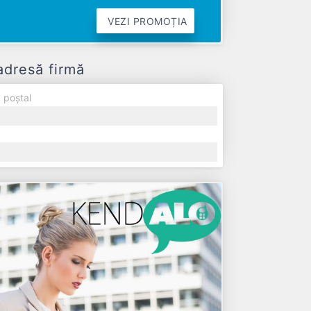
VEZI PROMOȚIA
dresă firmă
 poștal