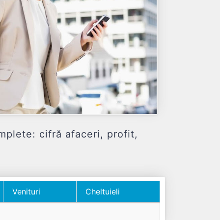
te: cifră afaceri, profit,
Venituri
Cheltuieli
Venituri
Cheltuieli