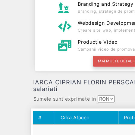
Branding and Strategy
Branding, strategii de prom
Webdesign Developme
Creare site web, implement
Producție Video
Campanii video de promova
MAI MULTE DETALII
IARCA CIPRIAN FLORIN PERSOANA 
salariati
Sumele sunt exprimate in
#
Cifra Afaceri
Profi
#
Cifra Afaceri
Profi