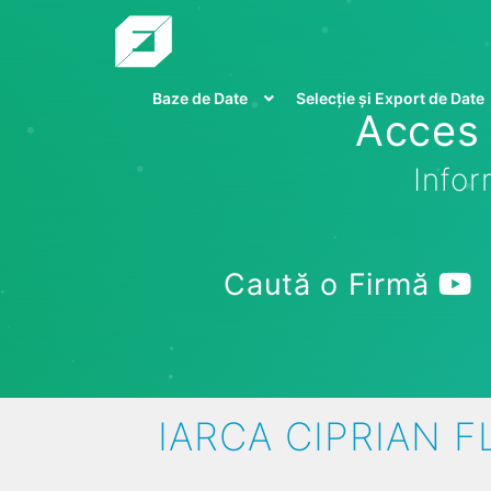
Baze de Date
Selecție și Export de Date
Acces 
Infor
Caută o Firmă
IARCA CIPRIAN F