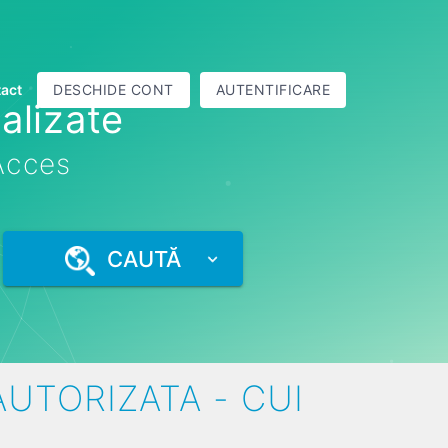
act
DESCHIDE CONT
AUTENTIFICARE
alizate
 Acces
CAUTĂ
AUTORIZATA - CUI