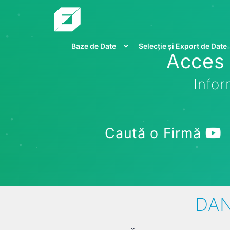
Baze de Date
Selecție și Export de Date
Acces 
Infor
Caută o Firmă
DAN