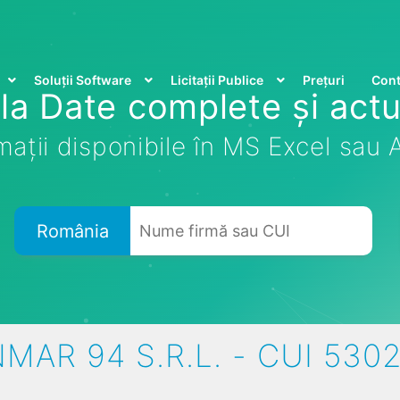
Soluții Software
Licitații Publice
Prețuri
Cont
la Date complete și actu
mații disponibile în MS Excel sau
România
MAR 94 S.R.L. - CUI 530