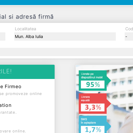
l si adresă firmă
Localitatea
Cod
Mun. Alba Iulia
-
ILE!
pe Firmeo
ă se promoveze online
ation
arantate.
ovare online.