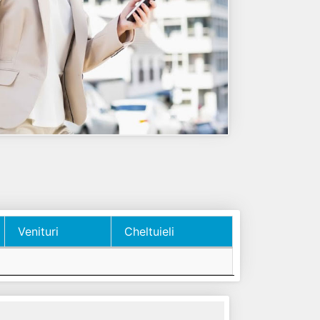
Venituri
Cheltuieli
Venituri
Cheltuieli