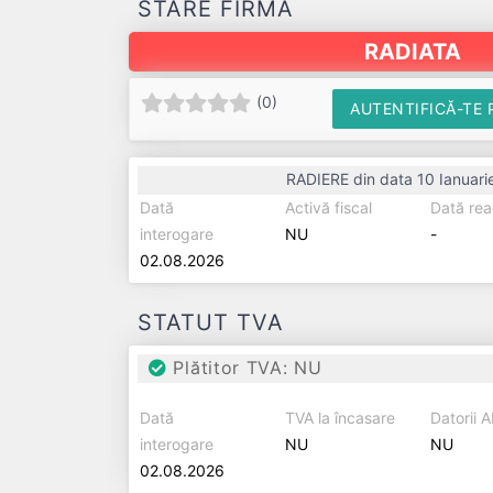
STARE FIRMĂ
RADIATA
(
0
)
AUTENTIFICĂ-TE 
RADIERE din data 10 Ianuari
Dată
Activă fiscal
Dată rea
interogare
NU
-
02.08.2026
STATUT TVA
Plătitor TVA: NU
Dată
TVA la încasare
Datorii 
interogare
NU
NU
02.08.2026