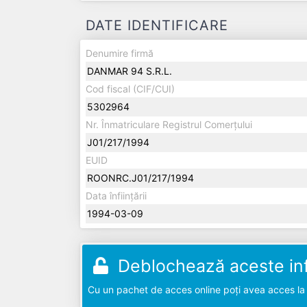
DATE IDENTIFICARE
Denumire firmă
DANMAR 94 S.R.L.
Cod fiscal (CIF/CUI)
5302964
Nr. Înmatriculare Registrul Comerțului
J01/217/1994
EUID
ROONRC.J01/217/1994
Data înființării
1994-03-09
Deblochează aceste inf
Cu un pachet de acces online poți avea acces la d