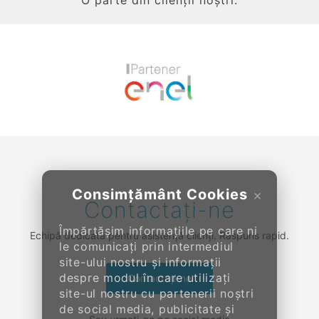
Previous
Next
Consimțământ Cookies
×
Contactați-ne
Împărtășim informațiile pe care ni
Echipă dedicată pentru asistență clienți. Răspuns rapid.
le comunicați prin intermediul
site-ului nostru și informații
despre modul în care utilizați
Contactați-ne
site-ul nostru cu partenerii noștri
de social media, publicitate și