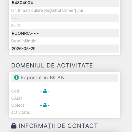
54804004
Nr. Înmatriculare Registrul Comerțului
- - -
EUID
ROONRC.- - -
Data înființării
2026-05-29
DOMENIUL DE ACTIVITATE
Raportat în BILANȚ
Cod
-
-
CAEN:
Obiect
-
-
activitate:
INFORMAȚII DE CONTACT