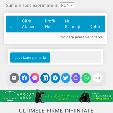
Sumele sunt exprimate in
Cifra
Profit
Nr.
#
Afaceri
Net
Salariați
Datorii
#
Cifra
Profit
Nr.
Datorii
No data available in table
Afaceri
Net
Salariați
Localizare pe harta
ULTIMELE FIRME ÎNFIINȚATE