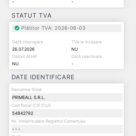
-
-
STATUT TVA
Plătitor TVA: 2026-06-03
Dată interogare
TVA la încasare
26.07.2026
NU
Datorii ANAF
Dată reactivare
NU
-
DATE IDENTIFICARE
Denumire firmă
PRIMEALL S.R.L.
Cod fiscal (CIF/CUI)
54842792
Nr. Înmatriculare Registrul Comerțului
- - -