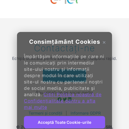
Previous
Next
Consimțământ Cookies
×
Contactați-ne
Împărtășim informațiile pe care ni
Echipă dedicată pentru asistență clienți. Răspuns rapid.
le comunicați prin intermediul
site-ului nostru și informații
despre modul în care utilizați
Contactați-ne
site-ul nostru cu partenerii noștri
de social media, publicitate și
Sau urmați-ne pe social media
analiză.
Citiți Politica noastră de
Confidențialitate pentru a afla
mai multe
Termeni și condiții
|
Informare GDPR
Acceptă Toate Cookie-urile
© 2014-
2026, KENDALL ENTERPRISE GROUP SRL