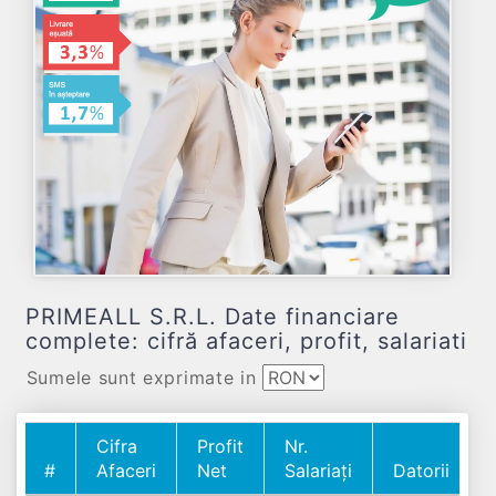
PRIMEALL S.R.L. Date financiare
complete: cifră afaceri, profit, salariati
Sumele sunt exprimate in
Cifra
Profit
Nr.
#
Afaceri
Net
Salariați
Datorii