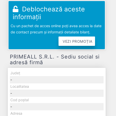
Deblochează aceste
informații
Cu un pachet de acces online poți avea acces la date
de contact precum și informații detaliate bilanț.
VEZI PROMOȚIA
PRIMEALL S.R.L. - Sediu social si
adresă firmă
Județ
-
Localitatea
-
Cod poștal
-
Adresa