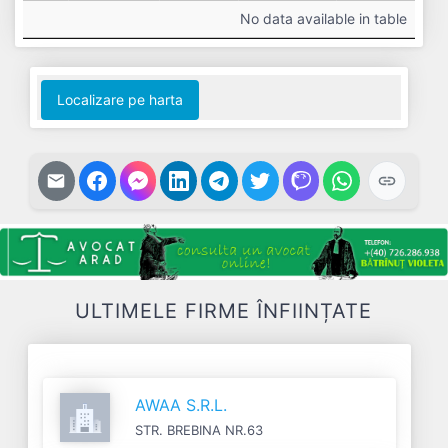
#
Cifra
Profit
Nr.
Datorii
No data available in table
Afaceri
Net
Salariați
Localizare pe harta
ULTIMELE FIRME ÎNFIINȚATE
AWAA S.R.L.
STR. BREBINA NR.63