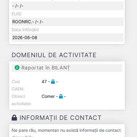
- /- /-
EUID
ROONRC.- /- /-
Data înființării
2026-06-08
DOMENIUL DE ACTIVITATE
Raportat în BILANȚ
Cod
47 -
-
CAEN:
Obiect
Comer -
-
activitate:
INFORMAȚII DE CONTACT
Ne pare rău, momentan nu există informații de contact