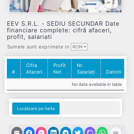
EEV S.R.L. - SEDIU SECUNDAR Date
financiare complete: cifră afaceri,
profit, salariati
Sumele sunt exprimate in
Cifra
Profit
Nr.
#
Afaceri
Net
Salariați
Datorii
#
Cifra
Profit
Nr.
Datorii
No data available in table
Afaceri
Net
Salariați
Localizare pe harta