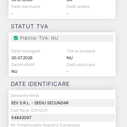
Dată reactivare
Dată radiere
-
-
STATUT TVA
Plătitor TVA: NU
Dată interogare
TVA la încasare
30.07.2026
NU
Datorii ANAF
Dată reactivare
NU
-
DATE IDENTIFICARE
Denumire firmă
EEV S.R.L. - SEDIU SECUNDAR
Cod fiscal (CIF/CUI)
54843097
Nr. Înmatriculare Registrul Comerțului