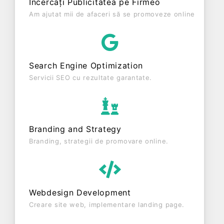
Încercați Publicitatea pe Firmeo
de 0 RON, gestionând operațiunile cu un număr
Am ajutat mii de afaceri să se promoveze online
mediu de de salariați pe ultimul an fiscal. EEV
S.R.L. - SEDIU SECUNDAR este o entitate activa
din punct de vedere fiscal si are status:
FUNCȚIUNE. Societatea nu este plătitoare de TVA.
Search Engine Optimization
Servicii SEO cu rezultate garantate.
Branding and Strategy
Branding, strategii de promovare online.
Webdesign Development
Creare site web, implementare landing page.