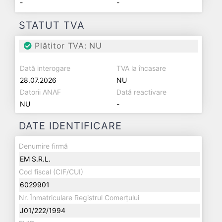
-
-
STATUT TVA
Plătitor TVA: NU
Dată interogare
TVA la încasare
28.07.2026
NU
Datorii ANAF
Dată reactivare
NU
-
DATE IDENTIFICARE
Denumire firmă
EM S.R.L.
Cod fiscal (CIF/CUI)
6029901
Nr. Înmatriculare Registrul Comerțului
J01/222/1994