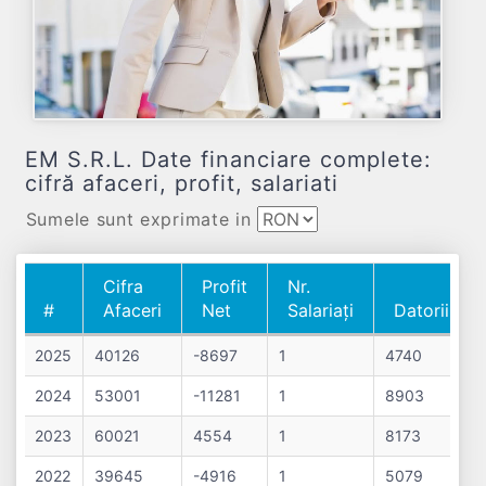
EM S.R.L. Date financiare complete:
cifră afaceri, profit, salariati
Sumele sunt exprimate in
Cifra
Profit
Nr.
#
Afaceri
Net
Salariați
Datorii
#
Cifra
Profit
Nr.
Datorii
2025
40126
-8697
1
4740
Afaceri
Net
Salariați
2024
53001
-11281
1
8903
2023
60021
4554
1
8173
2022
39645
-4916
1
5079