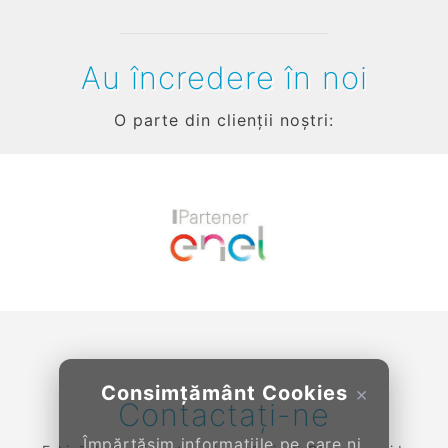
Au încredere în noi
O parte din clienții noștri:
Previous
Next
Consimțământ Cookies
×
Contactați-ne
Împărtășim informațiile pe care ni