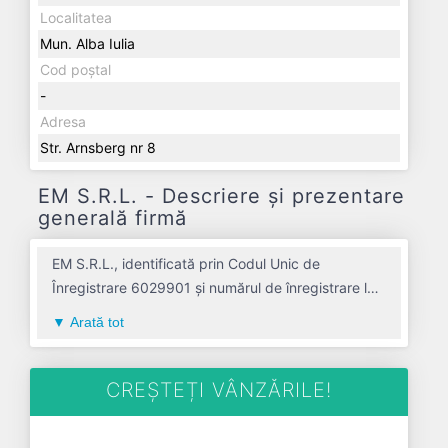
Localitatea
Mun. Alba Iulia
Cod poștal
-
Adresa
Str. Arnsberg nr 8
EM S.R.L. - Descriere și prezentare
generală firmă
EM S.R.L., identificată prin Codul Unic de
Înregistrare 6029901 și numărul de înregistrare la
Registrul Comerțului J01/222/1994, este o
Arată tot
societate specializată în activitati de inginerie si
consultanta tehnica legate de acestea avand
codul 7112. Cu sediul social poziționat în zona de
CREȘTEȚI VÂNZĂRILE!
Centru a țării, în judetul ALBA, compania aduce o
contribuție semnificativă pe piața de profil. EM