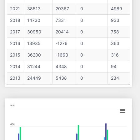
2021
38513
20367
0
4989
2018
14730
7331
0
933
2017
30950
20414
0
758
2016
13935
-1276
0
363
2015
36200
-1663
0
316
2014
31244
4348
0
94
2013
24449
5438
0
234
Chart
80k
Bar chart with 11 data series.
60k
View as data table, Chart
The chart has 1 X axis displaying categories.