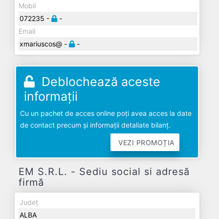
Mobil
072235 -
-
Email
xmariuscos@ -
-
Deblochează aceste
informații
Cu un pachet de acces online poți avea acces la date
de contact precum și informații detaliate bilanț.
VEZI PROMOȚIA
EM S.R.L. - Sediu social si adresă
firmă
Județ
ALBA