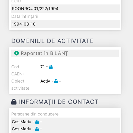
EUID
ROONRC.J01/222/1994
Data înființării
1994-08-10
DOMENIUL DE ACTIVITATE
Raportat în BILANȚ
Cod
71 -
-
CAEN:
Obiect
Activ -
-
activitate:
INFORMAȚII DE CONTACT
Persoane din conducere
Cos Mariu -
-
Cos Mariu -
-