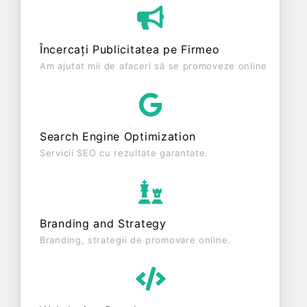
S.R.L. a fost fondată în anul 1994, având o
vechime de 32 ani. Conform ultimului bilanț,
societatea a înregistrat un profit de 0 RON și o
Încercați Publicitatea pe Firmeo
cifră de afaceri de 40.126 RON, gestionând
Am ajutat mii de afaceri să se promoveze online
operațiunile cu un număr mediu de 1 de salariați pe
ultimul an fiscal. EM S.R.L. este o entitate activa
din punct de vedere fiscal si are status:
FUNCTIUNE. Societatea nu este plătitoare de TVA.
Search Engine Optimization
Servicii SEO cu rezultate garantate.
Branding and Strategy
Branding, strategii de promovare online.