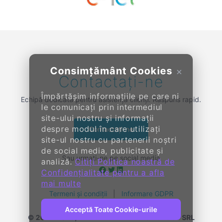
Previous
Next
Consimțământ Cookies
×
Contactați-ne
Împărtășim informațiile pe care ni
Echipă dedicată pentru asistență clienți. Răspuns rapid.
le comunicați prin intermediul
site-ului nostru și informații
despre modul în care utilizați
Contactați-ne
site-ul nostru cu partenerii noștri
de social media, publicitate și
Sau urmați-ne pe social media
analiză.
Citiți Politica noastră de
Confidențialitate pentru a afla
mai multe
Termeni și condiții
|
Informare GDPR
Acceptă Toate Cookie-urile
© 2014-
2026, KENDALL ENTERPRISE GROUP SRL