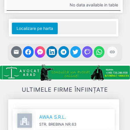
#
Cifra
Profit
Nr.
Datorii
No data available in table
Afaceri
Net
Salariați
Localizare pe harta
ULTIMELE FIRME ÎNFIINȚATE
AWAA S.R.L.
STR. BREBINA NR.63