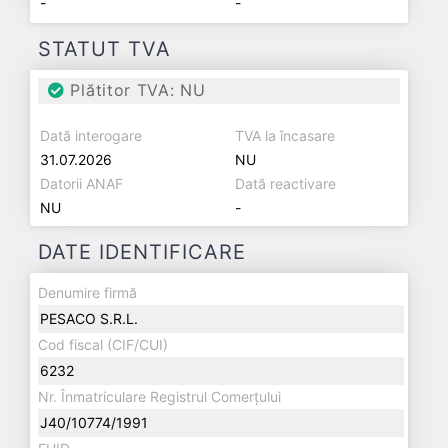
-
-
STATUT TVA
Plătitor TVA: NU
Dată interogare
TVA la încasare
31.07.2026
NU
Datorii ANAF
Dată reactivare
NU
-
DATE IDENTIFICARE
Denumire firmă
PESACO S.R.L.
Cod fiscal (CIF/CUI)
6232
Nr. Înmatriculare Registrul Comerțului
J40/10774/1991