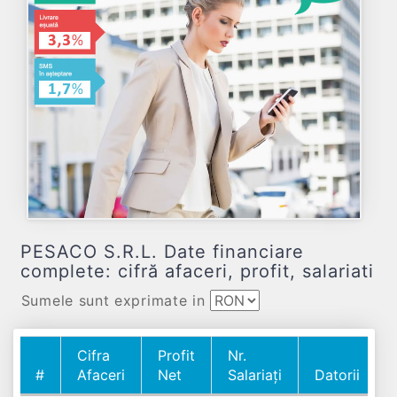
PESACO S.R.L. Date financiare
complete: cifră afaceri, profit, salariati
Sumele sunt exprimate in
Cifra
Profit
Nr.
#
Afaceri
Net
Salariați
Datorii