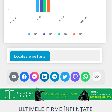
0
Cifra de…
Datorii
Venituri
Cheltuieli
2016
2015
2014
2013
End of interactive chart.
Localizare pe harta
ULTIMELE FIRME ÎNFIINȚATE