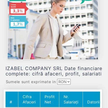
IZABEL COMPANY SRL Date financiare
complete: cifră afaceri, profit, salariati
Sumele sunt exprimate in
Cifra
Profit
Nr.
#
Afaceri
Net
Salariați
Datorii