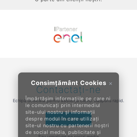
Previous
Next
Consimțământ Cookies
×
Contactați-ne
Împărtășim informațiile pe care ni
Echipă dedicată pentru asistență clienți. Răspuns rapid.
le comunicați prin intermediul
site-ului nostru și informații
despre modul în care utilizați
Contactați-ne
site-ul nostru cu partenerii noștri
de social media, publicitate și
Sau urmați-ne pe social media