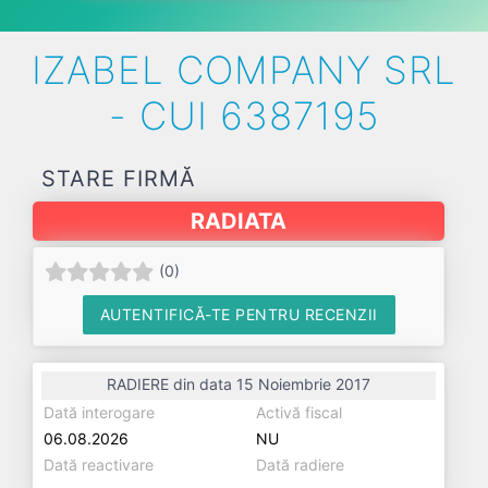
IZABEL COMPANY SRL
- CUI 6387195
STARE FIRMĂ
RADIATA
(
0
)
AUTENTIFICĂ-TE PENTRU RECENZII
RADIERE din data 15 Noiembrie 2017
Dată interogare
Activă fiscal
06.08.2026
NU
Dată reactivare
Dată radiere