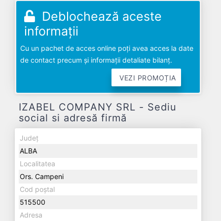
Deblochează aceste
informații
Cu un pachet de acces online poți avea acces la date
de contact precum și informații detaliate bilanț.
VEZI PROMOȚIA
IZABEL COMPANY SRL - Sediu
social si adresă firmă
Județ
ALBA
Localitatea
Ors. Campeni
Cod poștal
515500
Adresa