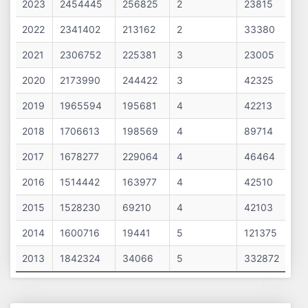
2023
2454445
256825
2
23815
2022
2341402
213162
2
33380
2021
2306752
225381
3
23005
2020
2173990
244422
3
42325
2019
1965594
195681
4
42213
2018
1706613
198569
4
89714
2017
1678277
229064
4
46464
2016
1514442
163977
4
42510
2015
1528230
69210
4
42103
2014
1600716
19441
5
121375
2013
1842324
34066
5
332872