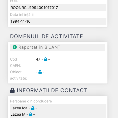
EUID
ROONRC.J1994001017017
Data înființării
1994-11-16
DOMENIUL DE ACTIVITATE
Raportat în BILANȚ
Cod
47 -
-
CAEN:
Obiect
-
-
activitate:
INFORMAȚII DE CONTACT
Persoane din conducere
Lazea Ioa -
-
Lazea M -
-