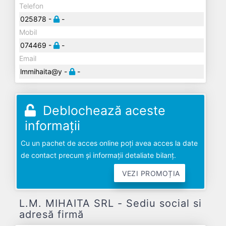
Telefon
025878 -
-
Mobil
074469 -
-
Email
lmmihaita@y -
-
Deblochează aceste
informații
Cu un pachet de acces online poți avea acces la date
de contact precum și informații detaliate bilanț.
VEZI PROMOȚIA
L.M. MIHAITA SRL - Sediu social si
adresă firmă