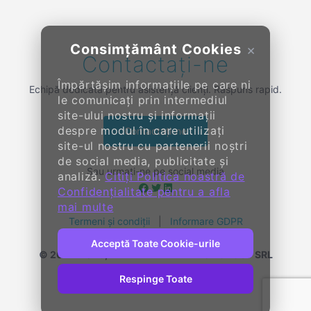
Consimțământ Cookies
×
Contactați-ne
Împărtășim informațiile pe care ni
Echipă dedicată pentru asistență clienți. Răspuns rapid.
le comunicați prin intermediul
site-ului nostru și informații
despre modul în care utilizați
Contactați-ne
site-ul nostru cu partenerii noștri
de social media, publicitate și
Sau urmați-ne pe social media
analiză.
Citiți Politica noastră de
Confidențialitate pentru a afla
mai multe
Termeni și condiții
|
Informare GDPR
Acceptă Toate Cookie-urile
© 2014-
2026, KENDALL ENTERPRISE GROUP SRL
Toate drepturile rezervate
Respinge Toate