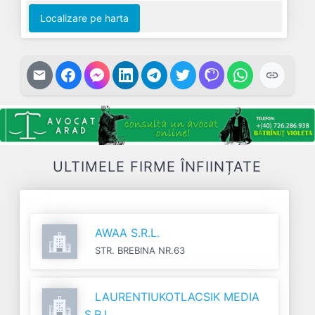
Localizare pe harta
ULTIMELE FIRME ÎNFIINȚATE
AWAA S.R.L.
STR. BREBINA NR.63
LAURENTIUKOTLACSIK MEDIA
S.R.L.