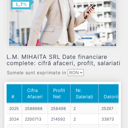
L.M. MIHAITA SRL Date financiare
complete: cifră afaceri, profit, salariati
Sumele sunt exprimate in
Cifra
Profit
Nr.
#
Afaceri
Net
Salariați
Datorii
#
Cifra
Profit
Nr.
Datorii
2025
2588668
258498
2
25297
Afaceri
Net
Salariați
2024
2200713
214592
2
33873