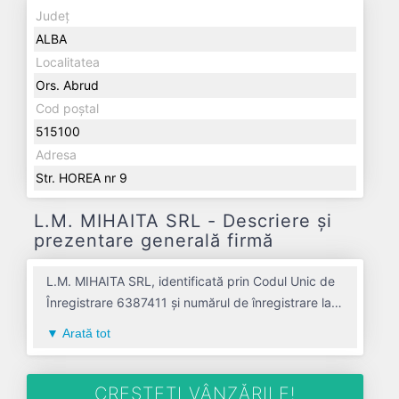
Județ
ALBA
Localitatea
Ors. Abrud
Cod poștal
515100
Adresa
Str. HOREA nr 9
L.M. MIHAITA SRL - Descriere și
prezentare generală firmă
L.M. MIHAITA SRL, identificată prin Codul Unic de
Înregistrare 6387411 și numărul de înregistrare la
Registrul Comerțului J1994001017017, este o
Arată tot
societate specializată în comert cu amanuntul
nespecializat, cu vanzare predominanta de
produse nealimentare avand codul 4712. Cu sediul
CREȘTEȚI VÂNZĂRILE!