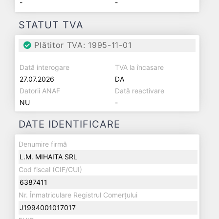
-
-
STATUT TVA
Plătitor TVA: 1995-11-01
Dată interogare
TVA la încasare
27.07.2026
DA
Datorii ANAF
Dată reactivare
NU
-
DATE IDENTIFICARE
Denumire firmă
L.M. MIHAITA SRL
Cod fiscal (CIF/CUI)
6387411
Nr. Înmatriculare Registrul Comerțului
J1994001017017