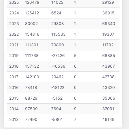
#
Cifra
Profit
Nr.
Datorii
2025
126479
14025
1
29129
Afaceri
Net
Salariați
2024
125412
6524
1
36915
2023
80002
29808
1
69340
2022
154316
115533
1
19307
2021
111301
70869
1
11792
2019
111768
-27426
5
68885
2018
157132
-10536
6
43967
2017
142100
20462
0
42738
2016
78418
-18122
0
43320
2015
88729
-5152
0
35066
2014
97509
7694
9
37091
2013
72490
-5801
7
46149