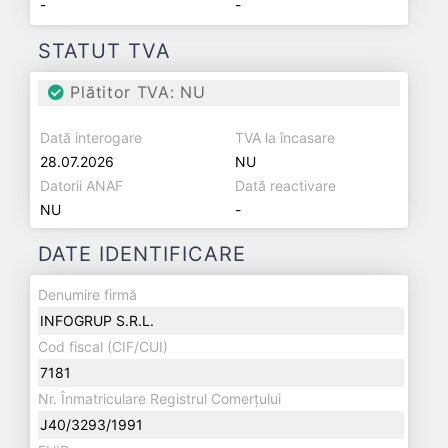
-
-
STATUT TVA
Plătitor TVA: NU
Dată interogare
TVA la încasare
28.07.2026
NU
Datorii ANAF
Dată reactivare
NU
-
DATE IDENTIFICARE
Denumire firmă
INFOGRUP S.R.L.
Cod fiscal (CIF/CUI)
7181
Nr. Înmatriculare Registrul Comerțului
J40/3293/1991