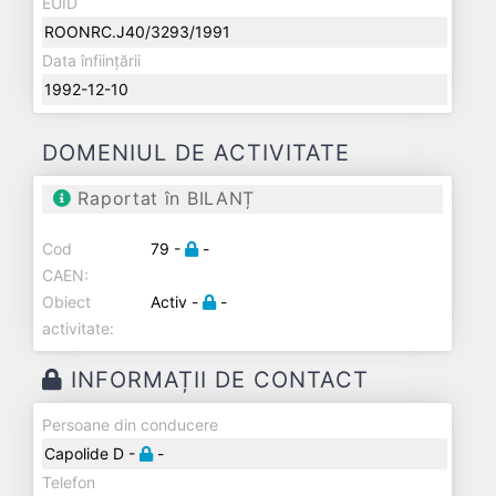
EUID
ROONRC.J40/3293/1991
Data înființării
1992-12-10
DOMENIUL DE ACTIVITATE
Raportat în BILANȚ
Cod
79 -
-
CAEN:
Obiect
Activ -
-
activitate:
INFORMAȚII DE CONTACT
Persoane din conducere
Capolide D -
-
Telefon