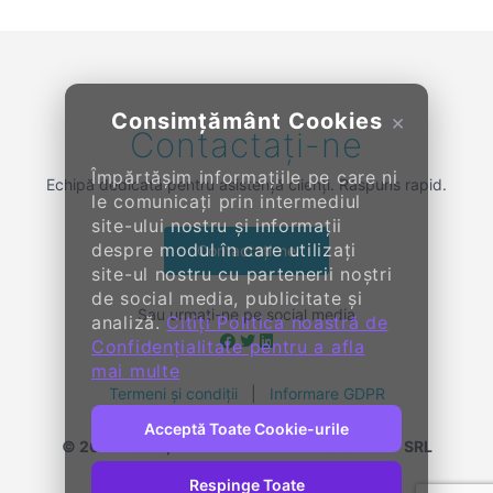
Consimțământ Cookies
×
Contactați-ne
Împărtășim informațiile pe care ni
Echipă dedicată pentru asistență clienți. Răspuns rapid.
le comunicați prin intermediul
site-ului nostru și informații
despre modul în care utilizați
Contactați-ne
site-ul nostru cu partenerii noștri
de social media, publicitate și
Sau urmați-ne pe social media
analiză.
Citiți Politica noastră de
Confidențialitate pentru a afla
mai multe
Termeni și condiții
|
Informare GDPR
Acceptă Toate Cookie-urile
© 2014-
2026, KENDALL ENTERPRISE GROUP SRL
Toate drepturile rezervate
Respinge Toate