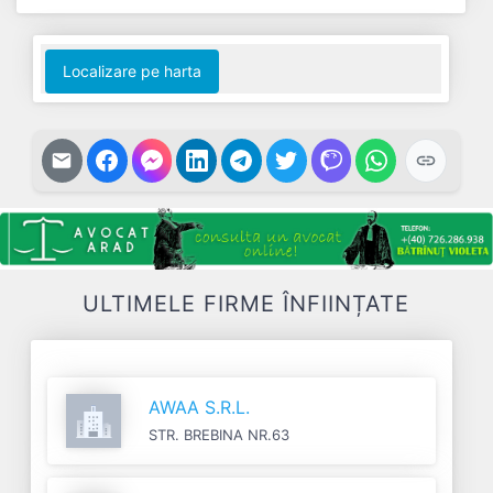
End of interactive chart.
Localizare pe harta
ULTIMELE FIRME ÎNFIINȚATE
AWAA S.R.L.
STR. BREBINA NR.63