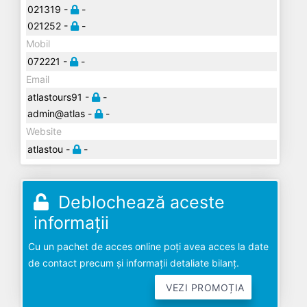
021319 -
-
021252 -
-
Mobil
072221 -
-
Email
atlastours91 -
-
admin@atlas -
-
Website
atlastou -
-
Deblochează aceste
informații
Cu un pachet de acces online poți avea acces la date
de contact precum și informații detaliate bilanț.
VEZI PROMOȚIA