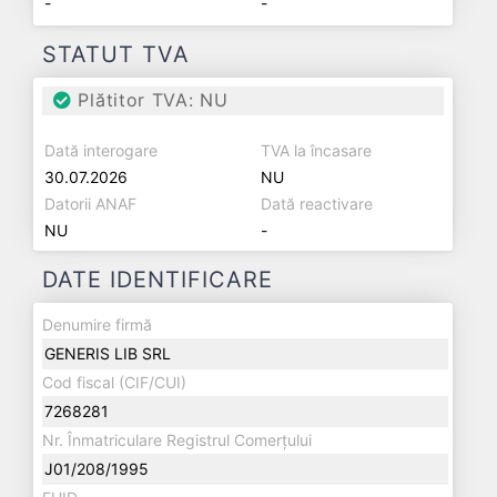
-
-
STATUT TVA
Plătitor TVA: NU
Dată interogare
TVA la încasare
30.07.2026
NU
Datorii ANAF
Dată reactivare
NU
-
DATE IDENTIFICARE
Denumire firmă
GENERIS LIB SRL
Cod fiscal (CIF/CUI)
7268281
Nr. Înmatriculare Registrul Comerțului
J01/208/1995