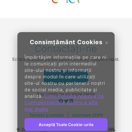
Previous
Next
Consimțământ Cookies
×
Contactați-ne
Împărtășim informațiile pe care ni
Echipă dedicată pentru asistență clienți. Răspuns rapid.
le comunicați prin intermediul
site-ului nostru și informații
despre modul în care utilizați
Contactați-ne
site-ul nostru cu partenerii noștri
de social media, publicitate și
Sau urmați-ne pe social media
analiză.
Citiți Politica noastră de
Confidențialitate pentru a afla
mai multe
Termeni și condiții
|
Informare GDPR
Acceptă Toate Cookie-urile
© 2014-
2026, KENDALL ENTERPRISE GROUP SRL