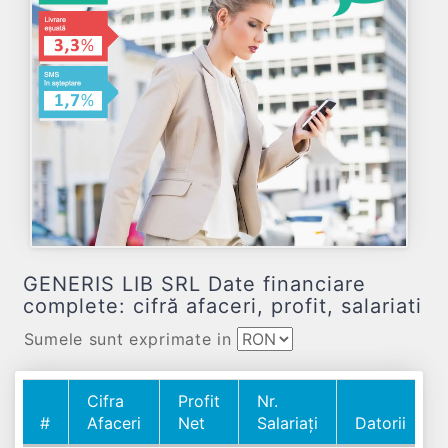
GENERIS LIB SRL Date financiare
complete: cifră afaceri, profit, salariati
Sumele sunt exprimate in
Cifra
Profit
Nr.
#
Afaceri
Net
Salariați
Datorii