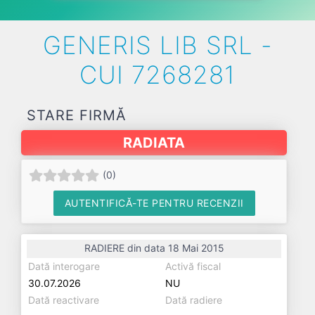
GENERIS LIB SRL -
CUI 7268281
STARE FIRMĂ
RADIATA
(
0
)
AUTENTIFICĂ-TE PENTRU RECENZII
RADIERE din data 18 Mai 2015
Dată interogare
Activă fiscal
30.07.2026
NU
Dată reactivare
Dată radiere