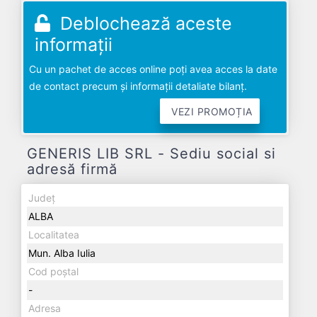
Deblochează aceste
informații
Cu un pachet de acces online poți avea acces la date
de contact precum și informații detaliate bilanț.
VEZI PROMOȚIA
GENERIS LIB SRL - Sediu social si
adresă firmă
Județ
ALBA
Localitatea
Mun. Alba Iulia
Cod poștal
-
Adresa