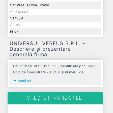
Sat Veseus Com. Jidvei
Cod poștal
517389
Adresa
nr 87
UNIVERSUL VESEUS S.R.L. -
Descriere și prezentare
generală firmă
UNIVERSUL VESEUS S.R.L., identificată prin Codul
Unic de Înregistrare 7312131 și numărul de
înregistrare la Registrul Comerțului J01/227/1995,
Arată tot
este o societate specializată în comert cu
amanuntul nespecializat, cu vanzare predominanta
de produse alimentare, bauturi si tutun avand
CREȘTEȚI VÂNZĂRILE!
codul 4711. Cu sediul social poziționat în zona de
Centru a țării, în judetul ALBA, compania aduce o