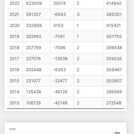
2022
623009
20074
2
414842
2021
561207
-6943
3
385301
2020
332988
3153
1
415421
2019
202992
-7591
1
407755
2018
257799
-7596
2
398548
2017
227078
-12938
2
359526
2016
202448
-8363
2
309467
2015
231077
-22477
2
303607
2014
135428
-46126
2
296069
2013
106726
-42148
2
272548
Chart
800k