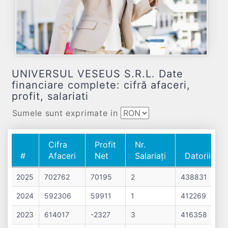
UNIVERSUL VESEUS S.R.L. Date
financiare complete: cifră afaceri,
profit, salariati
Sumele sunt exprimate in
Cifra
Profit
Nr.
#
Afaceri
Net
Salariați
Datorii
#
Cifra
Profit
Nr.
Datorii
2025
702762
70195
2
438831
Afaceri
Net
Salariați
2024
592306
59911
1
412269
2023
614017
-2327
3
416358