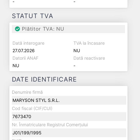
-
-
STATUT TVA
Plătitor TVA: NU
Dată interogare
TVA la încasare
27.07.2026
NU
Datorii ANAF
Dată reactivare
NU
-
DATE IDENTIFICARE
Denumire firmă
MARYSON STYL S.R.L.
Cod fiscal (CIF/CUI)
7673470
Nr. Înmatriculare Registrul Comerțului
J01/199/1995