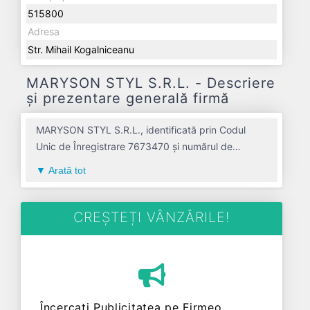
515800
Adresa
Str. Mihail Kogalniceanu
MARYSON STYL S.R.L. - Descriere
și prezentare generală firmă
MARYSON STYL S.R.L., identificată prin Codul
Unic de Înregistrare 7673470 și numărul de
înregistrare la Registrul Comerțului J01/199/1995,
Arată tot
este o societate specializată în comert cu
amanuntul al bunurilor de ocazie avand codul
4779. Cu sediul social poziționat în zona de Centru
CREȘTEȚI VÂNZĂRILE!
a țării, în judetul ALBA, compania aduce o
contribuție semnificativă pe piața de profil.
MARYSON STYL S.R.L. a fost fondată în anul
1995, având o vechime de 31 ani. Conform
ultimului bilanț, societatea a înregistrat un profit de
Încercați Publicitatea pe Firmeo