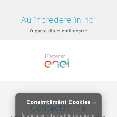
Au încredere în noi
O parte din clienții noștri:
Previous
Next
Consimțământ Cookies
×
Contactați-ne
Împărtășim informațiile pe care ni