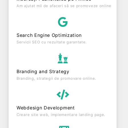
0 RON și o cifră de afaceri de 1.551 RON,
Am ajutat mii de afaceri să se promoveze online
gestionând operațiunile cu un număr mediu de 0
de salariați pe ultimul an fiscal. MARYSON STYL
S.R.L. este o entitate activa din punct de vedere
fiscal si are status: FUNCTIUNE. Societatea nu
Search Engine Optimization
este plătitoare de TVA.
Servicii SEO cu rezultate garantate.
Branding and Strategy
Branding, strategii de promovare online.
Webdesign Development
Creare site web, implementare landing page.