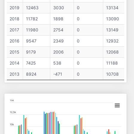
2019
12463
3030
0
13134
2018
11782
1898
0
13090
2017
11980
2754
0
13149
2016
9547
2349
0
12932
2015
9179
2006
0
12068
2014
7425
538
0
11188
2013
8924
-471
0
10708
Chart
15k
Bar chart with 13 data series.
12,5k
View as data table, Chart
10k
The chart has 1 X axis displaying categories.