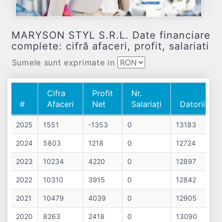
MARYSON STYL S.R.L. Date financiare
complete: cifră afaceri, profit, salariati
Sumele sunt exprimate in
Cifra
Profit
Nr.
#
Afaceri
Net
Salariați
Datorii
#
Cifra
Profit
Nr.
Datorii
2025
1551
-1353
0
13183
Afaceri
Net
Salariați
2024
5803
1218
0
12724
2023
10234
4220
0
12897
2022
10310
3915
0
12842
2021
10479
4039
0
12905
2020
8263
2418
0
13090