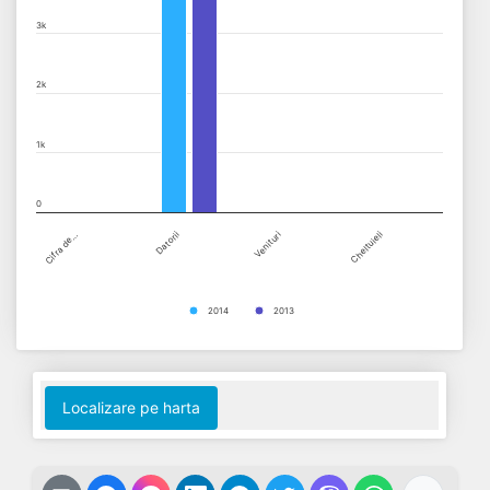
The chart has 1 X axis displaying categories.
3k
The chart has 1 Y axis displaying values. Data ranges from 0 to 
2k
1k
0
Cifra de…
Datorii
Venituri
Cheltuieli
2014
2013
End of interactive chart.
Localizare pe harta