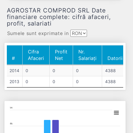
AGROSTAR COMPROD SRL Date
financiare complete: cifră afaceri,
profit, salariati
Sumele sunt exprimate in
Cifra
Profit
Nr.
#
Afaceri
Net
Salariați
Datorii
#
Cifra
Profit
Nr.
Datorii
2014
0
0
0
4388
Afaceri
Net
Salariați
2013
0
0
0
4388
Chart
5k
Bar chart with 2 data series.
4k
View as data table, Chart