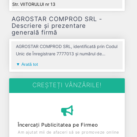
Str. VIITORULUI nr 13
AGROSTAR COMPROD SRL -
Descriere și prezentare
generală firmă
AGROSTAR COMPROD SRL, identificată prin Codul
Unic de Înregistrare 7777013 și numărul de
înregistrare la Registrul Comerțului J01/236/1995,
Arată tot
este o societate specializată în cresterea bovinelor
de lapte avand codul 0141. Cu sediul social
poziționat în zona de Centru a țării, în judetul
CREȘTEȚI VÂNZĂRILE!
ALBA, compania aduce o contribuție semnificativă
pe piața de profil. AGROSTAR COMPROD SRL a
fost fondată în anul 1995, având o vechime de 31
ani. Conform ultimului bilanț, societatea a
înregistrat un profit de 0 RON și o cifră de afaceri
Încercați Publicitatea pe Firmeo
de 0 RON, gestionând operațiunile cu un număr
Am ajutat mii de afaceri să se promoveze online
mediu de 0 de salariați pe ultimul an fiscal.