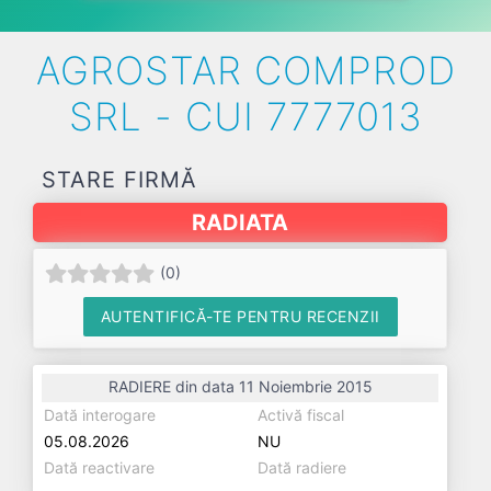
AGROSTAR COMPROD
SRL - CUI 7777013
STARE FIRMĂ
RADIATA
(
0
)
AUTENTIFICĂ-TE PENTRU RECENZII
RADIERE din data 11 Noiembrie 2015
Dată interogare
Activă fiscal
05.08.2026
NU
Dată reactivare
Dată radiere