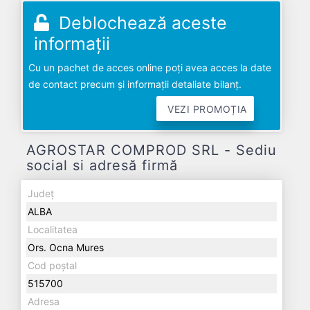
Deblochează aceste
informații
Cu un pachet de acces online poți avea acces la date
de contact precum și informații detaliate bilanț.
VEZI PROMOȚIA
AGROSTAR COMPROD SRL - Sediu
social si adresă firmă
Județ
ALBA
Localitatea
Ors. Ocna Mures
Cod poștal
515700
Adresa