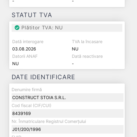
-
-
STATUT TVA
Plătitor TVA: NU
Dată interogare
TVA la încasare
03.08.2026
NU
Datorii ANAF
Dată reactivare
NU
-
DATE IDENTIFICARE
Denumire firmă
CONSTRUCT STOIA S.R.L.
Cod fiscal (CIF/CUI)
8439169
Nr. Înmatriculare Registrul Comerțului
J01/200/1996