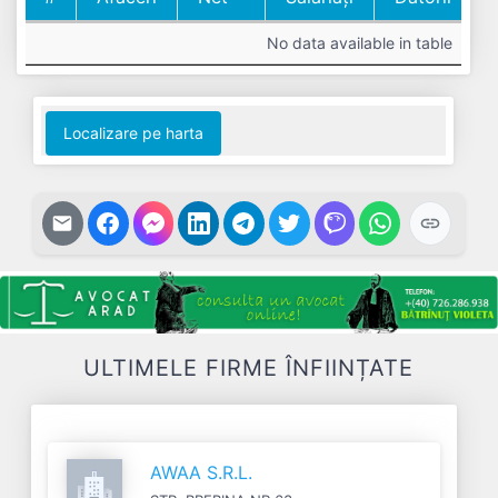
#
Cifra
Profit
Nr.
Datorii
No data available in table
Afaceri
Net
Salariați
Localizare pe harta
ULTIMELE FIRME ÎNFIINȚATE
AWAA S.R.L.