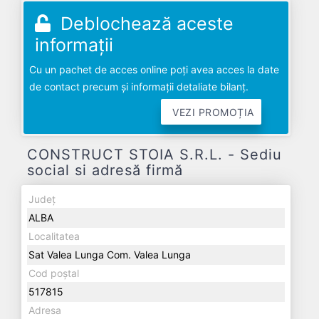
Deblochează aceste
informații
Cu un pachet de acces online poți avea acces la date
de contact precum și informații detaliate bilanț.
VEZI PROMOȚIA
CONSTRUCT STOIA S.R.L. - Sediu
social si adresă firmă
Județ
ALBA
Localitatea
Sat Valea Lunga Com. Valea Lunga
Cod poștal
517815
Adresa