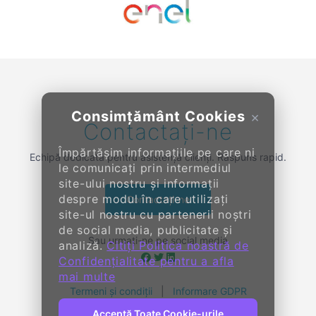
Previous
Next
Consimțământ Cookies
×
Contactați-ne
Împărtășim informațiile pe care ni
Echipă dedicată pentru asistență clienți. Răspuns rapid.
le comunicați prin intermediul
site-ului nostru și informații
despre modul în care utilizați
Contactați-ne
site-ul nostru cu partenerii noștri
de social media, publicitate și
Sau urmați-ne pe social media
analiză.
Citiți Politica noastră de
Confidențialitate pentru a afla
mai multe
Termeni și condiții
|
Informare GDPR
Acceptă Toate Cookie-urile