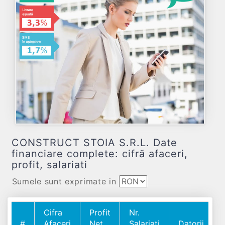
CONSTRUCT STOIA S.R.L. Date
financiare complete: cifră afaceri,
profit, salariati
Sumele sunt exprimate in
Cifra
Profit
Nr.
#
Afaceri
Net
Salariați
Datorii