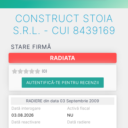
CONSTRUCT STOIA
S.R.L. - CUI 8439169
STARE FIRMĂ
RADIATA
(
0
)
AUTENTIFICĂ-TE PENTRU RECENZII
RADIERE din data 03 Septembrie 2009
Dată interogare
Activă fiscal
03.08.2026
NU
Dată reactivare
Dată radiere