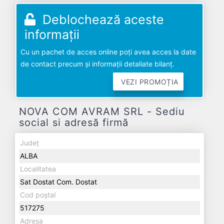
Deblochează aceste
informații
Cu un pachet de acces online poți avea acces la date
de contact precum și informații detaliate bilanț.
VEZI PROMOȚIA
NOVA COM AVRAM SRL - Sediu
social si adresă firmă
Județ
ALBA
Localitatea
Sat Dostat Com. Dostat
Cod poștal
517275
Adresa