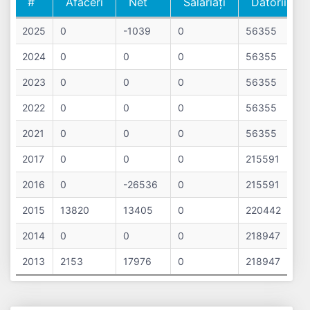
#
Afaceri
Net
Salariați
Datorii
#
Cifra
Profit
Nr.
Datorii
2025
0
-1039
0
56355
Afaceri
Net
Salariați
2024
0
0
0
56355
2023
0
0
0
56355
2022
0
0
0
56355
2021
0
0
0
56355
2017
0
0
0
215591
2016
0
-26536
0
215591
2015
13820
13405
0
220442
2014
0
0
0
218947
2013
2153
17976
0
218947