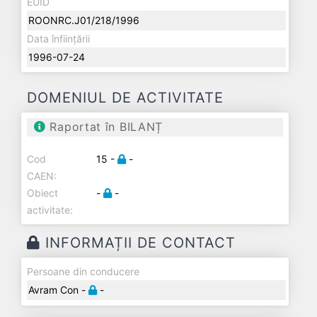
EUID
ROONRC.J01/218/1996
Data înființării
1996-07-24
DOMENIUL DE ACTIVITATE
Raportat în BILANȚ
Cod
15 -
-
CAEN:
Obiect
-
-
activitate:
INFORMAȚII DE CONTACT
Persoane din conducere
Avram Con -
-