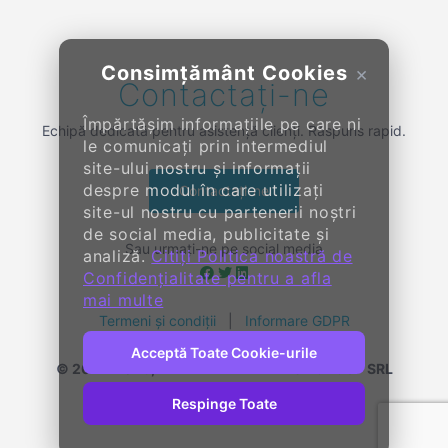
Consimțământ Cookies
×
Contactați-ne
Împărtășim informațiile pe care ni
Echipă dedicată pentru asistență clienți. Răspuns rapid.
le comunicați prin intermediul
site-ului nostru și informații
despre modul în care utilizați
Contactați-ne
site-ul nostru cu partenerii noștri
de social media, publicitate și
Sau urmați-ne pe social media
analiză.
Citiți Politica noastră de
Confidențialitate pentru a afla
mai multe
Termeni și condiții
|
Informare GDPR
Acceptă Toate Cookie-urile
© 2014-
2026, KENDALL ENTERPRISE GROUP SRL
Toate drepturile rezervate
Respinge Toate