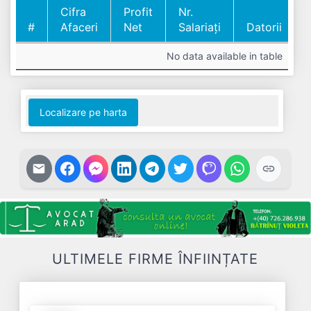
Cifra
Profit
Nr.
#
Afaceri
Net
Salariați
Datorii
#
Cifra
Profit
Nr.
Datorii
No data available in table
Afaceri
Net
Salariați
Localizare pe harta
ULTIMELE FIRME ÎNFIINȚATE