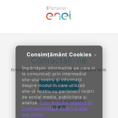
Previous
Next
Consimțământ Cookies
×
Contactați-ne
Împărtășim informațiile pe care ni
Echipă dedicată pentru asistență clienți. Răspuns rapid.
le comunicați prin intermediul
site-ului nostru și informații
despre modul în care utilizați
Contactați-ne
site-ul nostru cu partenerii noștri
de social media, publicitate și
Sau urmați-ne pe social media
analiză.
Citiți Politica noastră de
Confidențialitate pentru a afla
mai multe