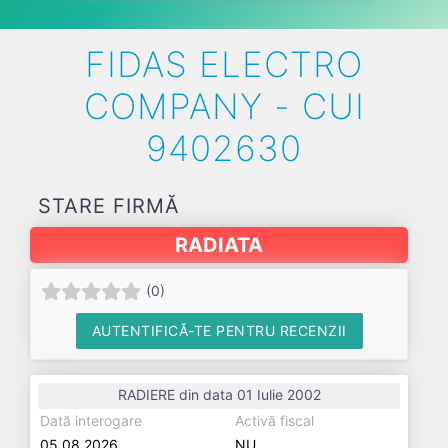
FIDAS ELECTRO
COMPANY - CUI
9402630
STARE FIRMĂ
RADIATA
(
0
)
AUTENTIFICĂ-TE PENTRU RECENZII
RADIERE din data 01 Iulie 2002
Dată interogare
Activă fiscal
05.08.2026
NU