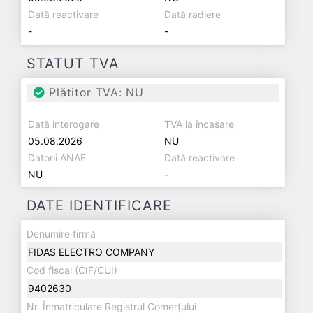
Dată reactivare
Dată radiere
-
-
STATUT TVA
Plătitor TVA: NU
Dată interogare
TVA la încasare
05.08.2026
NU
Datorii ANAF
Dată reactivare
NU
-
DATE IDENTIFICARE
Denumire firmă
FIDAS ELECTRO COMPANY
Cod fiscal (CIF/CUI)
9402630
Nr. Înmatriculare Registrul Comerțului