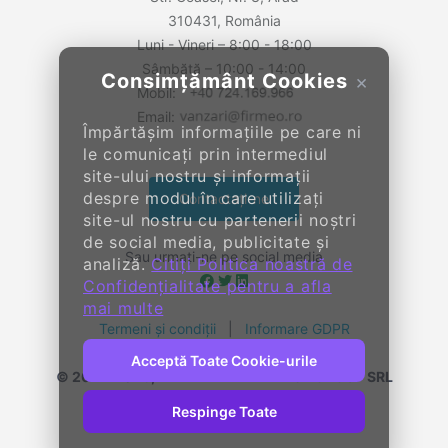
310431, România
Luni - Vineri – 8:00 - 18:00
Sâmbătă – 10:00 - 14:00
Consimțământ Cookies
×
Mobil:
Email:
Împărtășim informațiile pe care ni
le comunicați prin intermediul
site-ului nostru și informații
despre modul în care utilizați
Contactați-ne
site-ul nostru cu partenerii noștri
de social media, publicitate și
Sau urmați-ne pe social media
analiză.
Citiți Politica noastră de
Confidențialitate pentru a afla
mai multe
Termeni și condiții
|
Informare GDPR
Acceptă Toate Cookie-urile
© 2014-
2026, KENDALL ENTERPRISE GROUP SRL
Toate drepturile rezervate
Respinge Toate