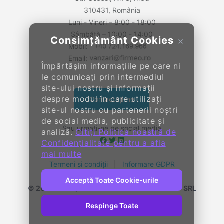
310431, România
Luni - Vineri – 8:00 - 18:00
Sâmbătă – 10:00 - 14:00
Consimțământ Cookies
×
Mobil:
Email:
Împărtășim informațiile pe care ni
le comunicați prin intermediul
site-ului nostru și informații
despre modul în care utilizați
Contactați-ne
site-ul nostru cu partenerii noștri
de social media, publicitate și
Sau urmați-ne pe social media
analiză.
Citiți Politica noastră de
Confidențialitate pentru a afla
mai multe
Termeni și condiții
|
Informare GDPR
Acceptă Toate Cookie-urile
© 2014-
2026, KENDALL ENTERPRISE GROUP SRL
Toate drepturile rezervate
Respinge Toate