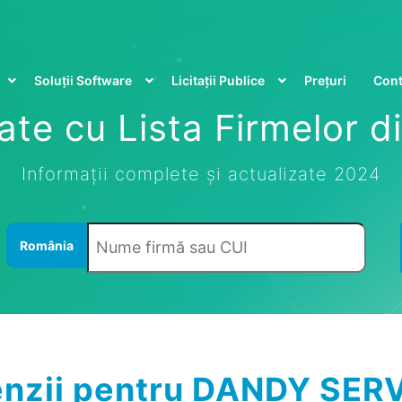
Soluții Software
Licitații Publice
Prețuri
Cont
te cu Lista Firmelor 
Informații complete și actualizate 2024
România
nzii pentru DANDY SER