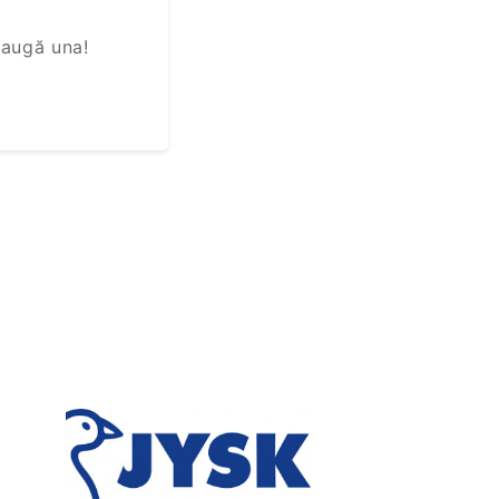
daugă una!
Next