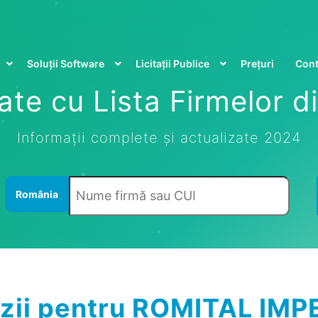
Soluții Software
Licitații Publice
Prețuri
Cont
te cu Lista Firmelor 
Informații complete și actualizate 2024
România
zii pentru ROMITAL IMP