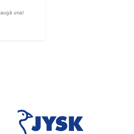
daugă una!
Next