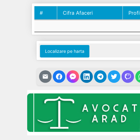
#
Cifra Afaceri
Profi
#
Cifra Afaceri
Profi
Localizare pe harta