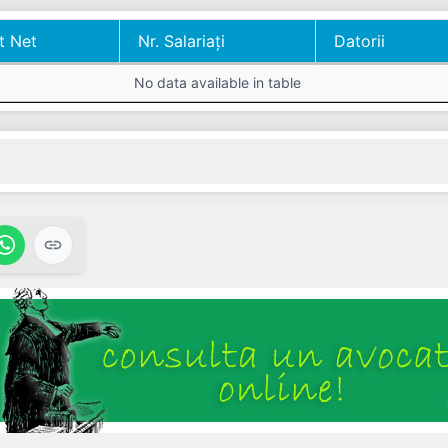
t Net
Nr. Salariați
Datorii
t Net
Nr. Salariați
Datorii
No data available in table