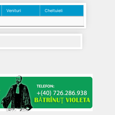
Venituri
Cheltuieli
Venituri
Cheltuieli