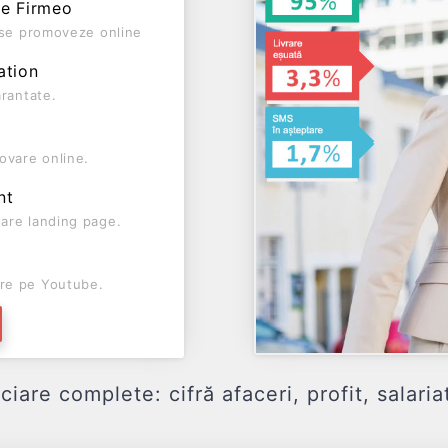
pe Firmeo
ă se promoveze online
ation
arantate.
ovare online.
nt
are landing page.
re pe Youtube.
e complete: cifră afaceri, profit, salariat