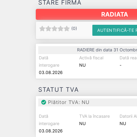
STARE FIRMĂ
RADIATA
(
0
)
AUTENTIFICĂ-TE 
RADIERE din data 31 Octombr
Dată
Activă fiscal
Dată rea
interogare
NU
-
03.08.2026
STATUT TVA
Plătitor TVA: NU
Dată
TVA la încasare
Datorii 
interogare
NU
NU
03.08.2026