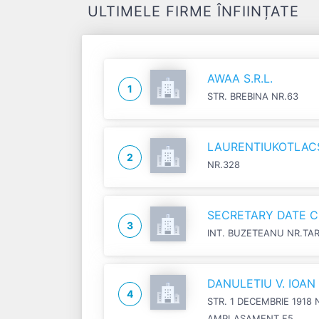
ULTIMELE FIRME ÎNFIINȚATE
AWAA S.R.L.
1
STR. BREBINA NR.63
LAURENTIUKOTLACSI
2
NR.328
SECRETARY DATE C
3
INT. BUZETEANU NR.TA
DANULETIU V. IOA
4
STR. 1 DECEMBRIE 1918 
AMPLASAMENT F5