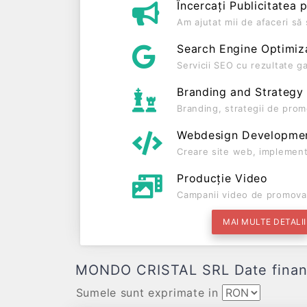
Încercați Publicitatea 
Am ajutat mii de afaceri s
Search Engine Optimiz
Servicii SEO cu rezultate g
Branding and Strategy
Branding, strategii de prom
Webdesign Developme
Creare site web, implement
Producție Video
Campanii video de promova
MAI MULTE DETALII
MONDO CRISTAL SRL Date financiar
Sumele sunt exprimate in