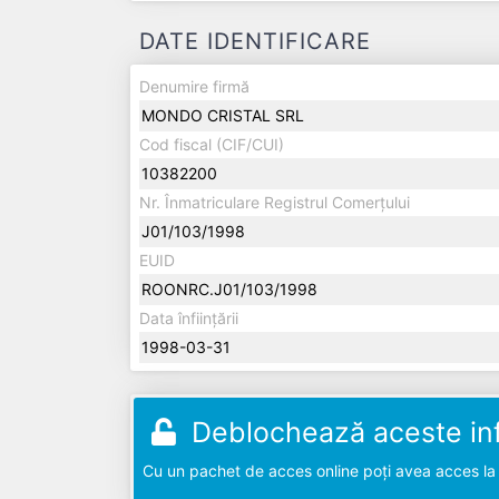
DATE IDENTIFICARE
Denumire firmă
MONDO CRISTAL SRL
Cod fiscal (CIF/CUI)
10382200
Nr. Înmatriculare Registrul Comerțului
J01/103/1998
EUID
ROONRC.J01/103/1998
Data înființării
1998-03-31
Deblochează aceste inf
Cu un pachet de acces online poți avea acces la d