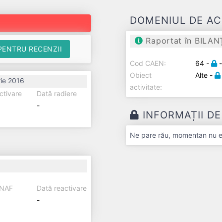
DOMENIUL DE AC
Raportat în BILAN
PENTRU RECENZII
Cod CAEN:
64 -
Obiect
Alte -
ie 2016
activitate:
ctivare
Dată radiere
-
INFORMAȚII D
Ne pare rău, momentan nu exi
ANAF
Dată reactivare
-