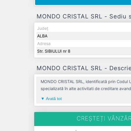
MONDO CRISTAL SRL - Sediu soc
Județ
ALBA
Adresa
Str. SIBIULUI nr 8
MONDO CRISTAL SRL - Descrier
MONDO CRISTAL SRL, identificată prin Codul Uni
specializată în alte activitati de creditare ava
semnificativă pe piața de profil. MONDO CRISTA
Arată tot
un profit de 0 RON și o cifră de afaceri de 0 RON, gestionând operațiunile 
CREȘTEȚI VÂNZĂR