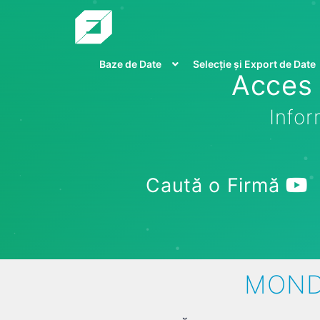
Baze de Date
Selecție și Export de Date
Acces 
Infor
Caută o Firmă
MONDO