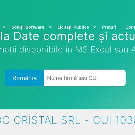
Soluții Software
Licitații Publice
Prețuri
Cont
la Date complete și actu
mații disponibile în MS Excel sau
România
 CRISTAL SRL - CUI 10