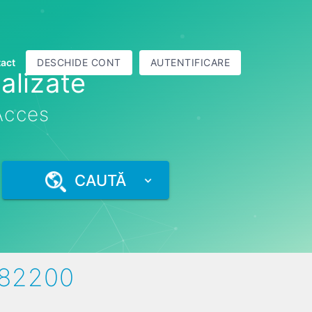
act
DESCHIDE CONT
AUTENTIFICARE
alizate
 Acces
CAUTĂ
382200