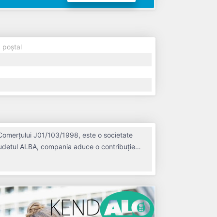
 poștal
Comerțului J01/103/1998, este o societate
n judetul ALBA, compania aduce o contribuție
 ultimului bilanț, societatea a înregistrat