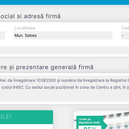
ial si adresă firmă
Localitatea
Cod
Mun. Sebes
-
e și prezentare generală firmă
c de Înregistrare 10382200 și numărul de înregistrare la Registrul 
nd codul 6492. Cu sediul social poziționat în zona de Centru a țării, î
L SRL a fost fondată în anul 1998, având o vechime de 28 ani. Conform
cu un număr mediu de de salariați pe ultimul an fiscal. MONDO CRISTAL SRL este o
entitate inactiva din punct de vedere fiscal si are status: RADIATA. Societatea nu este plătitoare de TVA.
ILE!