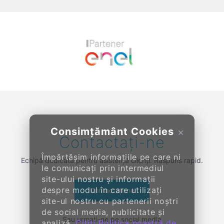
Previous
Next
Consimțământ Cookies
×
Contactați-ne
Împărtășim informațiile pe care ni
Echipă dedicată pentru asistență clienți. Răspuns rapid.
le comunicați prin intermediul
site-ului nostru și informații
despre modul în care utilizați
Contactați-ne
site-ul nostru cu partenerii noștri
de social media, publicitate și
Sau urmați-ne pe social media
analiză.
Citiți Politica noastră de