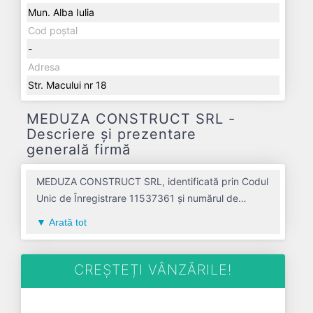
Mun. Alba Iulia
Cod poștal
-
Adresa
Str. Macului nr 18
MEDUZA CONSTRUCT SRL -
Descriere și prezentare
generală firmă
MEDUZA CONSTRUCT SRL, identificată prin Codul
Unic de Înregistrare 11537361 și numărul de
înregistrare la Registrul Comerțului J01/100/1999,
Arată tot
este o societate specializată în lucrari de
constructii a cladirilor rezidentiale si nerezidentiale
avand codul 4120. Cu sediul social poziționat în
CREȘTEȚI VÂNZĂRILE!
zona de Centru a țării, în judetul ALBA, compania
aduce o contribuție semnificativă pe piața de