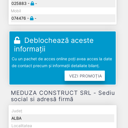
025883 -
-
Mobil
074476 -
-
Deblochează aceste
informații
Cu un pachet de acces online poți avea acces la date
de contact precum și informații detaliate bilanț.
VEZI PROMOȚIA
MEDUZA CONSTRUCT SRL - Sediu
social si adresă firmă
Județ
ALBA
Localitatea