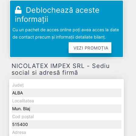
Deblochează aceste
informații
Cu un pachet de acces online poți avea acces la date
de contact precum și informații detaliate bilanț.
VEZI PROMOȚIA
NICOLATEX IMPEX SRL - Sediu
social si adresă firmă
Județ
ALBA
Localitatea
Mun. Blaj
Cod poștal
515400
Adresa