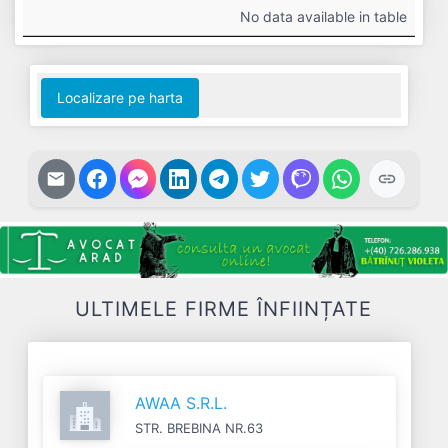
#
Cifra
Profit
Nr.
Datorii
No data available in table
Afaceri
Net
Salariați
Localizare pe harta
ULTIMELE FIRME ÎNFIINȚATE
AWAA S.R.L.
STR. BREBINA NR.63