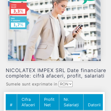
NICOLATEX IMPEX SRL Date financiare
complete: cifră afaceri, profit, salariati
Sumele sunt exprimate in
Cifra
Profit
Nr.
#
Afaceri
Net
Salariați
Datorii