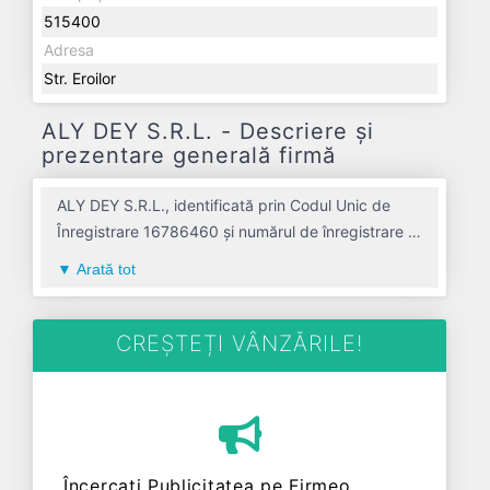
515400
Adresa
Str. Eroilor
ALY DEY S.R.L. - Descriere și
prezentare generală firmă
ALY DEY S.R.L., identificată prin Codul Unic de
Înregistrare 16786460 și numărul de înregistrare la
Registrul Comerțului J01/1001/2004, este o
Arată tot
societate specializată în lucrari de instalatii
sanitare, de incalzire si de aer conditionat avand
codul 4322. Cu sediul social poziționat în zona de
CREȘTEȚI VÂNZĂRILE!
Centru a țării, în judetul ALBA, compania aduce o
contribuție semnificativă pe piața de profil. ALY
DEY S.R.L. a fost fondată în anul 2004, având o
vechime de 22 ani. Conform ultimului bilanț,
societatea a înregistrat un profit de 0 RON și o
Încercați Publicitatea pe Firmeo