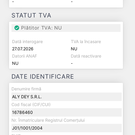
-
-
STATUT TVA
Plătitor TVA: NU
Dată interogare
TVA la încasare
27.07.2026
NU
Datorii ANAF
Dată reactivare
NU
-
DATE IDENTIFICARE
Denumire firmă
ALY DEY S.R.L.
Cod fiscal (CIF/CUI)
16786460
Nr. Înmatriculare Registrul Comerțului
J01/1001/2004