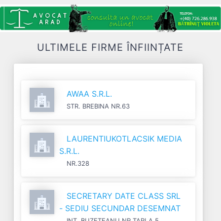
ULTIMELE FIRME ÎNFIINȚATE
AWAA S.R.L.
STR. BREBINA NR.63
LAURENTIUKOTLACSIK MEDIA
S.R.L.
NR.328
SECRETARY DATE CLASS SRL
- SEDIU SECUNDAR DESEMNAT
INT. BUZETEANU NR.TARLA 5