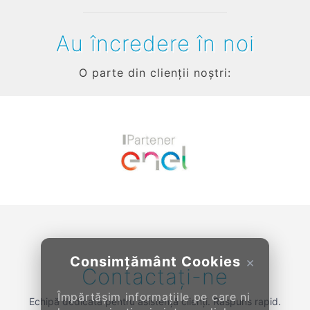
Au încredere în noi
O parte din clienții noștri:
Previous
Next
Consimțământ Cookies
×
Contactați-ne
Împărtășim informațiile pe care ni
Echipă dedicată pentru asistență clienți. Răspuns rapid.