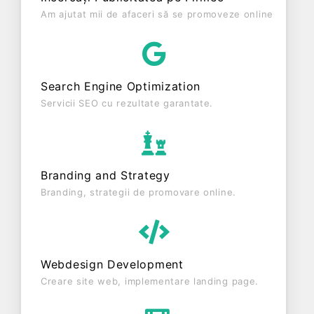
cifră de afaceri de 0 RON, gestionând operațiunile
Am ajutat mii de afaceri să se promoveze online
cu un număr mediu de de salariați pe ultimul an
fiscal. ALY DEY S.R.L. este o entitate activa din
punct de vedere fiscal si are status: FUNCTIUNE.
Societatea nu este plătitoare de TVA.
Search Engine Optimization
Servicii SEO cu rezultate garantate.
Branding and Strategy
Branding, strategii de promovare online.
Webdesign Development
Creare site web, implementare landing page.