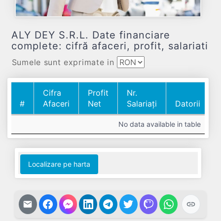
ALY DEY S.R.L. Date financiare
complete: cifră afaceri, profit, salariati
Sumele sunt exprimate in
Cifra
Profit
Nr.
#
Afaceri
Net
Salariați
Datorii
#
Cifra
Profit
Nr.
Datorii
No data available in table
Afaceri
Net
Salariați
Localizare pe harta