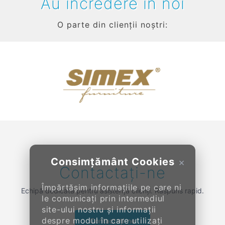
Au încredere în noi
O parte din clienții noștri:
Previous
Next
Consimțământ Cookies
×
Contactați-ne
Împărtășim informațiile pe care ni
Echipă dedicată pentru asistență clienți. Răspuns rapid.
le comunicați prin intermediul
site-ului nostru și informații
despre modul în care utilizați
Contactați-ne