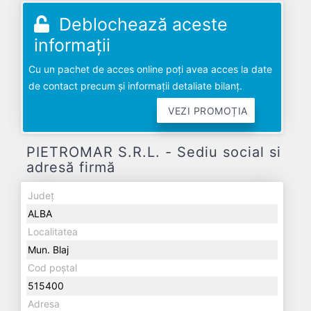
Deblochează aceste
informații
Cu un pachet de acces online poți avea acces la date
de contact precum și informații detaliate bilanț.
VEZI PROMOȚIA
PIETROMAR S.R.L. - Sediu social si
adresă firmă
Județ
ALBA
Localitatea
Mun. Blaj
Cod poștal
515400
Adresa