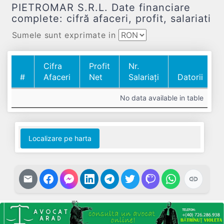
PIETROMAR S.R.L. Date financiare
complete: cifră afaceri, profit, salariati
Sumele sunt exprimate in
Cifra
Profit
Nr.
#
Afaceri
Net
Salariați
Datorii
#
Cifra
Profit
Nr.
Datorii
No data available in table
Afaceri
Net
Salariați
Localizare pe harta