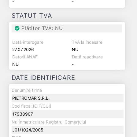
-
-
STATUT TVA
Plătitor TVA: NU
Dată interogare
TVA la încasare
27.07.2026
NU
Datorii ANAF
Dată reactivare
NU
-
DATE IDENTIFICARE
Denumire firmă
PIETROMAR S.R.L.
Cod fiscal (CIF/CUI)
17938907
Nr. Înmatriculare Registrul Comerțului
J01/1024/2005