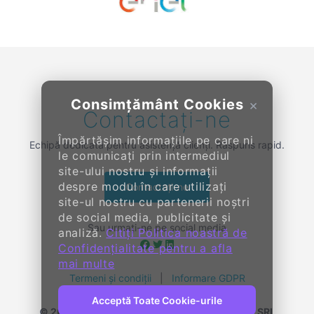
Previous
Next
Consimțământ Cookies
×
Contactați-ne
Împărtășim informațiile pe care ni
Echipă dedicată pentru asistență clienți. Răspuns rapid.
le comunicați prin intermediul
site-ului nostru și informații
despre modul în care utilizați
Contactați-ne
site-ul nostru cu partenerii noștri
de social media, publicitate și
Sau urmați-ne pe social media
analiză.
Citiți Politica noastră de
Confidențialitate pentru a afla
mai multe
Termeni și condiții
|
Informare GDPR
Acceptă Toate Cookie-urile
© 2014-
2026, KENDALL ENTERPRISE GROUP SRL