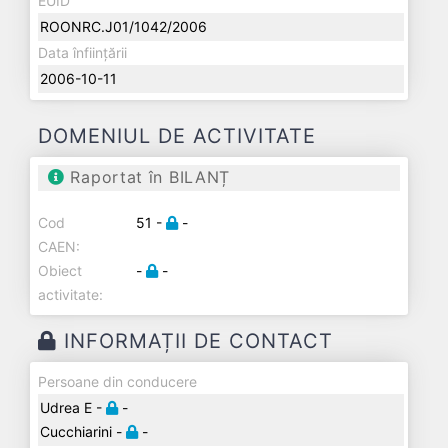
EUID
ROONRC.J01/1042/2006
Data înființării
2006-10-11
DOMENIUL DE ACTIVITATE
Raportat în BILANȚ
Cod
51 -
-
CAEN:
Obiect
-
-
activitate:
INFORMAȚII DE CONTACT
Persoane din conducere
Udrea E -
-
Cucchiarini -
-