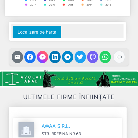
2022
2021
2020
2019
2018
2017
2016
2015
2014
2013
End of interactive chart.
Localizare pe harta
ULTIMELE FIRME ÎNFIINȚATE
AWAA S.R.L.
STR. BREBINA NR.63