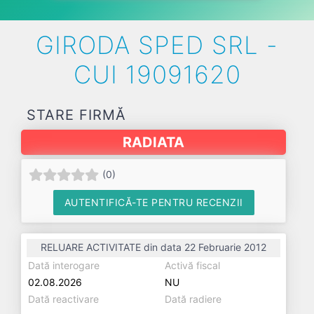
GIRODA SPED SRL -
CUI 19091620
STARE FIRMĂ
RADIATA
(
0
)
AUTENTIFICĂ-TE PENTRU RECENZII
RELUARE ACTIVITATE din data 22 Februarie 2012
Dată interogare
Activă fiscal
02.08.2026
NU
Dată reactivare
Dată radiere