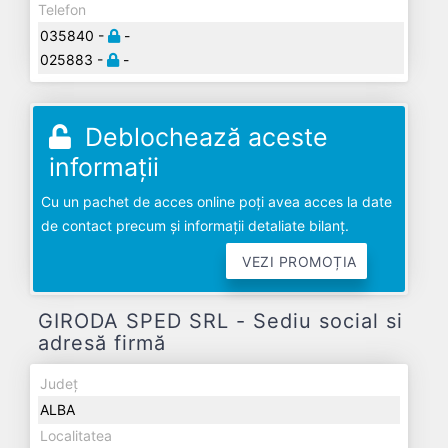
Telefon
035840 -
-
025883 -
-
Deblochează aceste
informații
Cu un pachet de acces online poți avea acces la date
de contact precum și informații detaliate bilanț.
VEZI PROMOȚIA
GIRODA SPED SRL - Sediu social si
adresă firmă
Județ
ALBA
Localitatea